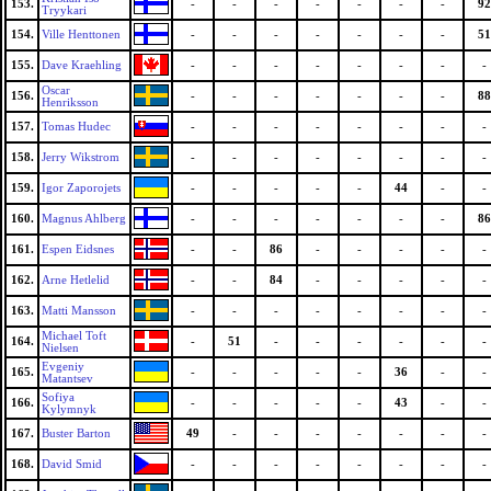
153.
-
-
-
-
-
-
-
92
Tryykari
154.
Ville Henttonen
-
-
-
-
-
-
-
51
155.
Dave Kraehling
-
-
-
-
-
-
-
-
Oscar
156.
-
-
-
-
-
-
-
88
Henriksson
157.
Tomas Hudec
-
-
-
-
-
-
-
-
158.
Jerry Wikstrom
-
-
-
-
-
-
-
-
159.
Igor Zaporojets
-
-
-
-
-
44
-
-
160.
Magnus Ahlberg
-
-
-
-
-
-
-
86
161.
Espen Eidsnes
-
-
86
-
-
-
-
-
162.
Arne Hetlelid
-
-
84
-
-
-
-
-
163.
Matti Mansson
-
-
-
-
-
-
-
-
Michael Toft
164.
-
51
-
-
-
-
-
-
Nielsen
Evgeniy
165.
-
-
-
-
-
36
-
-
Matantsev
Sofiya
166.
-
-
-
-
-
43
-
-
Kylymnyk
167.
Buster Barton
49
-
-
-
-
-
-
-
168.
David Smid
-
-
-
-
-
-
-
-