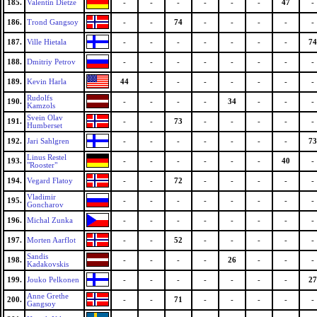
185.
Valentin Dietze
-
-
-
-
-
-
47
-
186.
Trond Gangsoy
-
-
74
-
-
-
-
-
187.
Ville Hietala
-
-
-
-
-
-
-
74
188.
Dmitriy Petrov
-
-
-
-
-
-
-
-
189.
Kevin Harla
44
-
-
-
-
-
-
-
Rudolfs
190.
-
-
-
-
34
-
-
-
Kamzols
Svein Olav
191.
-
-
73
-
-
-
-
-
Humberset
192.
Jari Sahlgren
-
-
-
-
-
-
-
73
Linus Restel
193.
-
-
-
-
-
-
40
-
"Rooster"
194.
Vegard Flatoy
-
-
72
-
-
-
-
-
Vladimir
195.
-
-
-
-
-
-
-
-
Goncharov
196.
Michal Zunka
-
-
-
-
-
-
-
-
197.
Morten Aarflot
-
-
52
-
-
-
-
-
Sandis
198.
-
-
-
-
26
-
-
-
Kadakovskis
199.
Jouko Pelkonen
-
-
-
-
-
-
-
27
Anne Grethe
200.
-
-
71
-
-
-
-
-
Gangsoy