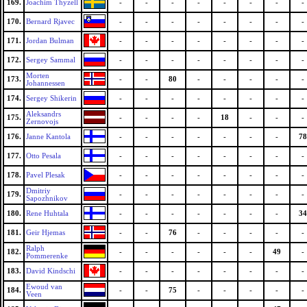
169.
Joachim Thyzell
-
-
-
-
-
-
-
-
170.
Bernard Rjavec
-
-
-
-
-
-
-
-
171.
Jordan Bulman
-
-
-
-
-
-
-
-
172.
Sergey Sammal
-
-
-
-
-
-
-
-
Morten
173.
-
-
80
-
-
-
-
-
Johannessen
174.
Sergey Shikerin
-
-
-
-
-
-
-
-
Aleksandrs
175.
-
-
-
-
18
-
-
-
Zernovojs
176.
Janne Kantola
-
-
-
-
-
-
-
78
177.
Otto Pesala
-
-
-
-
-
-
-
-
178.
Pavel Plesak
-
-
-
-
-
-
-
-
Dmitriy
179.
-
-
-
-
-
-
-
-
Sapozhnikov
180.
Rene Huhtala
-
-
-
-
-
-
-
34
181.
Geir Hjemas
-
-
76
-
-
-
-
-
Ralph
182.
-
-
-
-
-
-
49
-
Pommerenke
183.
David Kindschi
-
-
-
-
-
-
-
-
Ewoud van
184.
-
-
75
-
-
-
-
-
Veen