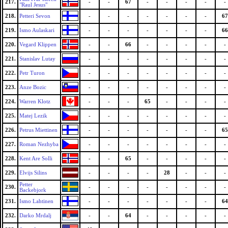
217.
-
-
67
-
-
-
-
-
"Raul Jesus"
218.
Petteri Sevon
-
-
-
-
-
-
-
67
219.
Ismo Aulaskari
-
-
-
-
-
-
-
66
220.
Vegard Klippen
-
-
66
-
-
-
-
-
221.
Stanislav Lutay
-
-
-
-
-
-
-
-
222.
Petr Turon
-
-
-
-
-
-
-
-
223.
Anze Bozic
-
-
-
-
-
-
-
-
224.
Warren Klotz
-
-
-
65
-
-
-
-
225.
Matej Lezik
-
-
-
-
-
-
-
-
226.
Petrus Miettinen
-
-
-
-
-
-
-
65
227.
Roman Nezhyba
-
-
-
-
-
-
-
-
228.
Kent Are Solli
-
-
65
-
-
-
-
-
229.
Elvijs Silins
-
-
-
-
28
-
-
-
Petter
230.
-
-
-
-
-
-
-
-
Backebjork
231.
Ismo Lahtinen
-
-
-
-
-
-
-
64
232.
Darko Mrdalj
-
-
64
-
-
-
-
-