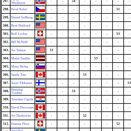
297.
-
-
54
-
-
-
-
-
Weckhorst
298.
Pavel Kubrt
-
-
-
-
-
-
51
-
299.
Daniel Gullberg
-
-
-
-
-
-
-
-
300.
Brett Hubbard
-
-
-
-
-
-
-
-
301.
Rolf Locher
-
-
-
-
-
-
53
-
302.
Bill McNeill
-
-
-
-
-
-
-
-
303.
Joe Salazar
53
-
-
-
-
-
-
-
304.
Matiss Saulitis
-
-
-
-
53
-
-
-
305.
Matej Skrlep
-
-
-
-
-
-
-
-
306.
Sandy Tam
-
-
-
53
-
-
-
-
307.
Jouni Tikkanen
-
-
-
-
-
-
-
53
Henning
308.
-
-
53
-
-
-
-
-
Tvedten
309.
Tomislav Cigula
-
-
-
-
-
-
-
-
310.
David Decrozant
-
-
-
-
-
-
-
-
311.
Joe Diederichs
-
-
-
52
-
-
-
-
312.
Etienne Flore
-
-
-
-
-
-
52
-
Jan-Olof