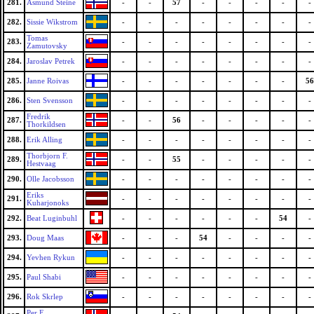
281.
Asmund Steine
-
-
57
-
-
-
-
-
282.
Sissie Wikstrom
-
-
-
-
-
-
-
-
Tomas
283.
-
-
-
-
-
-
-
-
Zamutovsky
284.
Jaroslav Petrek
-
-
-
-
-
-
-
-
285.
Janne Roivas
-
-
-
-
-
-
-
56
286.
Sten Svensson
-
-
-
-
-
-
-
-
Fredrik
287.
-
-
56
-
-
-
-
-
Thorkildsen
288.
Erik Alling
-
-
-
-
-
-
-
-
Thorbjorn F.
289.
-
-
55
-
-
-
-
-
Hestvaag
290.
Olle Jacobsson
-
-
-
-
-
-
-
-
Eriks
291.
-
-
-
-
-
-
-
-
Kuharjonoks
292.
Beat Luginbuhl
-
-
-
-
-
-
54
-
293.
Doug Maas
-
-
-
54
-
-
-
-
294.
Yevhen Rykun
-
-
-
-
-
-
-
-
295.
Paul Shabi
-
-
-
-
-
-
-
-
296.
Rok Skrlep
-
-
-
-
-
-
-
-
Per E.