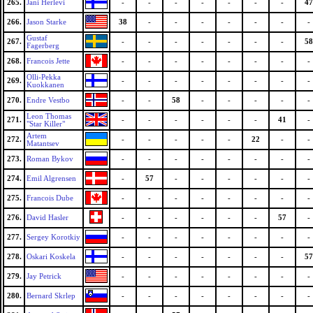
265.
Jani Herlevi
-
-
-
-
-
-
-
47
266.
Jason Starke
38
-
-
-
-
-
-
-
Gustaf
267.
-
-
-
-
-
-
-
58
Fagerberg
268.
Francois Jette
-
-
-
-
-
-
-
-
Olli-Pekka
269.
-
-
-
-
-
-
-
-
Kuokkanen
270.
Endre Vestbo
-
-
58
-
-
-
-
-
Leon Thomas
271.
-
-
-
-
-
-
41
-
"Star Killer"
Artem
272.
-
-
-
-
-
22
-
-
Matantsev
273.
Roman Bykov
-
-
-
-
-
-
-
-
274.
Emil Algrensen
-
57
-
-
-
-
-
-
275.
Francois Dube
-
-
-
-
-
-
-
-
276.
David Hasler
-
-
-
-
-
-
57
-
277.
Sergey Korotkiy
-
-
-
-
-
-
-
-
278.
Oskari Koskela
-
-
-
-
-
-
-
57
279.
Jay Petrick
-
-
-
-
-
-
-
-
280.
Bernard Skrlep
-
-
-
-
-
-
-
-