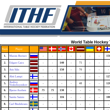
World Table Hockey T
Rank
Player
1.
Maxim Borisov
-
-
-
-
-
-
-
15
2.
Edgars Caics
-
-
140
-
75
-
-
-
3.
Atis Silis
-
-
150
-
70
-
-
-
4.
Ahti Lampi
-
-
-
-
-
-
-
12
Andrey
5.
-
-
-
-
48
-
-
12
Voskoboynikov
6.
Bjarne Axelsen
75
75
130
-
-
-
75
-
7.
Santtu Sainio
-
-
116
-
-
-
-
10
8.
Carl Bindekrans
-
-
-
-
-
-
-
-