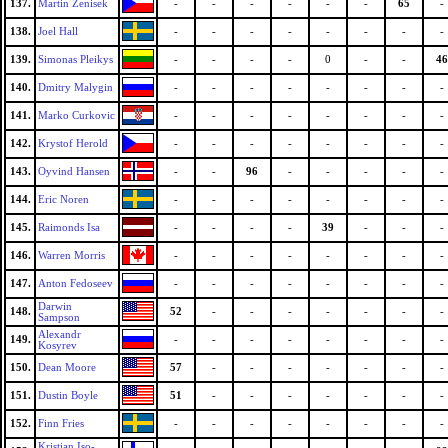
137.
Martin Zenisek
-
-
-
-
-
-
65
-
138.
Joel Hall
-
-
-
-
-
-
-
-
139.
Simonas Pleikys
-
-
-
-
0
-
-
46
140.
Dmitry Malygin
-
-
-
-
-
-
-
-
141.
Marko Curkovic
-
-
-
-
-
-
-
-
142.
Krystof Herold
-
-
-
-
-
-
-
-
143.
Oyvind Hansen
-
-
96
-
-
-
-
-
144.
Eric Noren
-
-
-
-
-
-
-
-
145.
Raimonds Isa
-
-
-
-
39
-
-
-
146.
Warren Morris
-
-
-
-
-
-
-
-
147.
Anton Fedoseev
-
-
-
-
-
-
-
-
Darwin
148.
52
-
-
-
-
-
-
-
Sampson
Alexandr
149.
-
-
-
-
-
-
-
-
Kosyrev
150.
Dean Moore
57
-
-
-
-
-
-
-
151.
Dustin Boyle
51
-
-
-
-
-
-
-
152.
Finn Fries
-
-
-
-
-
-
-
-
Kristian Iso-