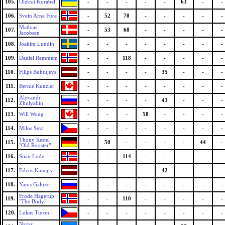
105.
Oleksii Korabel
-
-
-
-
-
63
-
-
106.
Svein Arne Fure
-
52
70
-
-
-
-
-
Mathias
107.
-
53
68
-
-
-
-
-
Jacobsen
108.
Joakim Lundin
-
-
-
-
-
-
-
-
109.
Daniel Remmem
-
-
118
-
-
-
-
-
110.
Filips Buhtujevs
-
-
-
-
35
-
-
-
111.
Bernie Kunzler
-
-
-
-
-
-
-
-
Alexandr
112.
-
-
-
-
43
-
-
-
Zhulyabin
113.
Will Wong
-
-
-
58
-
-
-
-
114.
Milos Sevr
-
-
-
-
-
-
-
-
Thony Restel
115.
-
50
-
-
-
-
44
-
"Old Rooster"
116.
Stian Lode
-
-
114
-
-
-
-
-
117.
Edzus Kaneps
-
-
-
-
42
-
-
-
118.
Yanis Galuzo
-
-
-
-
-
-
-
-
Frode Hagerup
119.
-
-
110
-
-
-
-
-
"The Body"
120.
Lukas Turon
-
-
-
-
-
-
-
-
Nazar