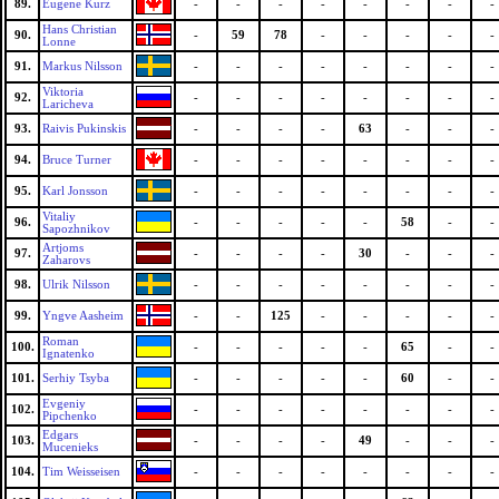
89.
Eugene Kurz
-
-
-
-
-
-
-
-
Hans Christian
90.
-
59
78
-
-
-
-
-
Lonne
91.
Markus Nilsson
-
-
-
-
-
-
-
-
Viktoria
92.
-
-
-
-
-
-
-
-
Laricheva
93.
Raivis Pukinskis
-
-
-
-
63
-
-
-
94.
Bruce Turner
-
-
-
-
-
-
-
-
95.
Karl Jonsson
-
-
-
-
-
-
-
-
Vitaliy
96.
-
-
-
-
-
58
-
-
Sapozhnikov
Artjoms
97.
-
-
-
-
30
-
-
-
Zaharovs
98.
Ulrik Nilsson
-
-
-
-
-
-
-
-
99.
Yngve Aasheim
-
-
125
-
-
-
-
-
Roman
100.
-
-
-
-
-
65
-
-
Ignatenko
101.
Serhiy Tsyba
-
-
-
-
-
60
-
-
Evgeniy
102.
-
-
-
-
-
-
-
-
Pipchenko
Edgars
103.
-
-
-
-
49
-
-
-
Mucenieks
104.
Tim Weisseisen
-
-
-
-
-
-
-
-