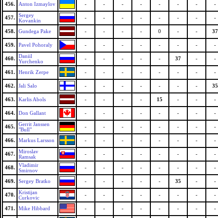
456.
Anton Izmaylov
-
-
-
-
-
-
-
-
Sergey
457.
-
-
-
-
-
-
-
-
Kovankin
458.
Gundega Pake
-
-
-
-
0
-
-
37
459.
Pavel Pohoraly
-
-
-
-
-
-
-
-
Daniil
460.
-
-
-
-
-
37
-
-
Yurchenko
461.
Henrik Zerpe
-
-
-
-
-
-
-
-
462.
Jali Salo
-
-
-
-
-
-
-
35
463.
Karlis Abols
-
-
-
-
15
-
-
-
464.
Don Gallant
-
-
-
-
-
-
-
-
Gerrit Janssen
465.
-
-
-
-
-
-
-
-
"Bull"
466.
Markus Larsson
-
-
-
-
-
-
-
-
Miroslav
467.
-
-
-
-
-
-
-
-
Ramsak
Vladimir
468.
-
-
-
-
-
-
-
-
Smirnov
469.
Sergey Bratko
-
-
-
-
-
35
-
-
Kristijan
470.
-
-
-
-
-
-
-
-
Curkovic
471.
Mike Hibbard
-
-
-
-
-
-
-
-