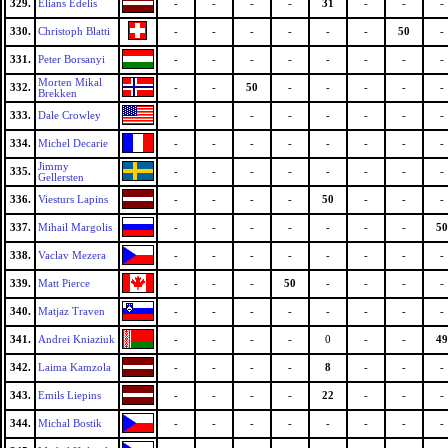
329.
Elians Edelis
-
-
-
-
31
-
-
-
330.
Christoph Blatti
-
-
-
-
-
-
50
-
331.
Peter Borsanyi
-
-
-
-
-
-
-
-
Morten Mikal
332.
-
-
50
-
-
-
-
-
Brekken
333.
Dale Crowley
-
-
-
-
-
-
-
-
334.
Michel Decarie
-
-
-
-
-
-
-
-
Jimmy
335.
-
-
-
-
-
-
-
-
Gellersten
336.
Viesturs Lapins
-
-
-
-
50
-
-
-
337.
Mihail Margolis
-
-
-
-
-
-
-
50
338.
Vaclav Mezera
-
-
-
-
-
-
-
-
339.
Matt Pierce
-
-
-
50
-
-
-
-
340.
Matjaz Traven
-
-
-
-
-
-
-
-
341.
Andrei Kniaziuk
-
-
-
-
0
-
-
49
342.
Laima Kamzola
-
-
-
-
8
-
-
-
343.
Emils Liepins
-
-
-
-
22
-
-
-
344.
Michal Bostik
-
-
-
-
-
-
-
-