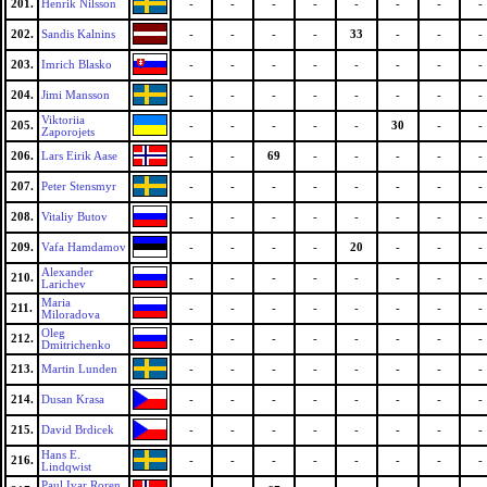
201.
Henrik Nilsson
-
-
-
-
-
-
-
-
202.
Sandis Kalnins
-
-
-
-
33
-
-
-
203.
Imrich Blasko
-
-
-
-
-
-
-
-
204.
Jimi Mansson
-
-
-
-
-
-
-
-
Viktoriia
205.
-
-
-
-
-
30
-
-
Zaporojets
206.
Lars Eirik Aase
-
-
69
-
-
-
-
-
207.
Peter Stensmyr
-
-
-
-
-
-
-
-
208.
Vitaliy Butov
-
-
-
-
-
-
-
-
209.
Vafa Hamdamov
-
-
-
-
20
-
-
-
Alexander
210.
-
-
-
-
-
-
-
-
Larichev
Maria
211.
-
-
-
-
-
-
-
-
Miloradova
Oleg
212.
-
-
-
-
-
-
-
-
Dmitrichenko
213.
Martin Lunden
-
-
-
-
-
-
-
-
214.
Dusan Krasa
-
-
-
-
-
-
-
-
215.
David Brdicek
-
-
-
-
-
-
-
-
Hans E.
216.
-
-
-
-
-
-
-
-
Lindqwist
Paul Ivar Roren