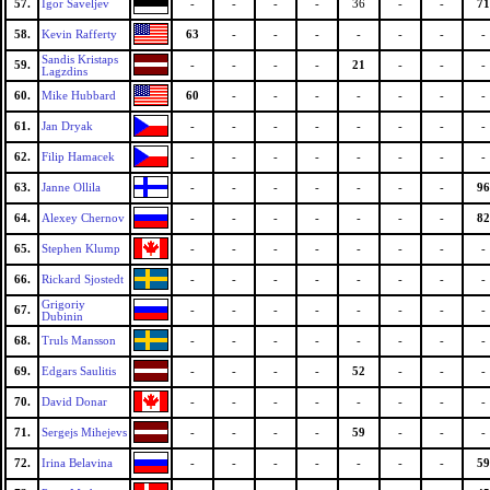
57.
Igor Saveljev
-
-
-
-
36
-
-
71
58.
Kevin Rafferty
63
-
-
-
-
-
-
-
Sandis Kristaps
59.
-
-
-
-
21
-
-
-
Lagzdins
60.
Mike Hubbard
60
-
-
-
-
-
-
-
61.
Jan Dryak
-
-
-
-
-
-
-
-
62.
Filip Hamacek
-
-
-
-
-
-
-
-
63.
Janne Ollila
-
-
-
-
-
-
-
96
64.
Alexey Chernov
-
-
-
-
-
-
-
82
65.
Stephen Klump
-
-
-
-
-
-
-
-
66.
Rickard Sjostedt
-
-
-
-
-
-
-
-
Grigoriy
67.
-
-
-
-
-
-
-
-
Dubinin
68.
Truls Mansson
-
-
-
-
-
-
-
-
69.
Edgars Saulitis
-
-
-
-
52
-
-
-
70.
David Donar
-
-
-
-
-
-
-
-
71.
Sergejs Mihejevs
-
-
-
-
59
-
-
-
72.
Irina Belavina
-
-
-
-
-
-
-
59