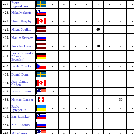
Bjorn
425.
-
-
-
-
-
-
-
-
Ingevaldsson
426.
Miha Mohoric
-
-
-
-
-
-
-
-
427.
Stuart Murphy
-
-
-
-
-
-
-
-
428.
Mikus Saulitis
-
-
-
-
40
-
-
-
429.
Maxim Starkov
-
-
-
-
-
-
-
-
430.
Janis Karlovskis
-
-
-
-
10
-
-
-
Frank Bruneske
431.
"Classic
-
-
-
-
-
-
-
-
Brunske"
432.
David Cibulka
-
-
-
-
-
-
-
-
433.
Daniel Daun
-
-
-
-
-
-
-
-
Jean-Claude
434.
-
-
-
-
-
-
-
-
Godon
435.
Darrin Hummel
39
-
-
-
-
-
-
-
436.
Michael Lauper
-
-
-
-
-
-
39
-
Pavlo
437.
-
-
-
-
-
-
-
-
Pylypenko
438.
Zan Ribnikar
-
-
-
-
-
-
-
-
439.
Kirill Rudnev
-
-
-
-
-
-
-
-
440.
Mike Sowa
-
-
-
-
-
-
-
-