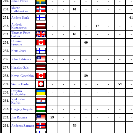
249.
Julian Elven
-
-
-
-
-
-
-
-
Martin
250.
-
-
61
-
-
-
-
-
Hatlebrekke
251.
Anders Stark
-
-
-
-
-
-
-
61
Andrejs
252.
-
-
-
-
17
-
-
-
Kuznecovs
Thomas Peter
253.
-
-
60
-
-
-
-
-
Calder
Dominic
254.
-
-
-
60
-
-
-
-
Froome
255.
Netta Jousi
-
-
-
-
-
-
-
-
256.
John Labianca
-
-
-
-
-
-
-
-
257.
Haralds Gals
-
-
-
-
-
-
-
-
258.
Kevin Giacobbo
-
-
-
59
-
-
-
-
259.
Simon Hasler
-
-
-
-
-
-
59
-
Dmytro
260.
-
-
-
-
-
-
-
-
Kudrytsky
Vjekoslav
261.
-
-
-
-
-
-
-
-
Kufrin
262.
Gergely Regula
-
-
-
-
-
-
-
-
263.
Jim Rzonca
59
-
-
-
-
-
-
-
264.
Andreas Zarman
-
-
59
-
-
-
-
-