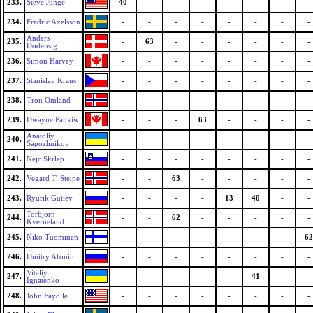
233.
Steve Junge
40
-
-
-
-
-
-
-
234.
Fredric Axelsson
-
-
-
-
-
-
-
-
Anders
235.
-
63
-
-
-
-
-
-
Dodensig
236.
Simon Harvey
-
-
-
-
-
-
-
-
237.
Stanislav Kraus
-
-
-
-
-
-
-
-
238.
Tron Omland
-
-
-
-
-
-
-
-
239.
Dwayne Pankiw
-
-
-
63
-
-
-
-
Anatoliy
240.
-
-
-
-
-
-
-
-
Sapozhnikov
241.
Nejc Skrlep
-
-
-
-
-
-
-
-
242.
Vegard T. Steine
-
-
63
-
-
-
-
-
243.
Ryurik Gutiev
-
-
-
-
13
40
-
-
Torbjorn
244.
-
-
62
-
-
-
-
-
Kverneland
245.
Niko Tuominen
-
-
-
-
-
-
-
62
246.
Dmitry Afonin
-
-
-
-
-
-
-
-
Vitaliy
247.
-
-
-
-
-
41
-
-
Ignatenko
248.
John Fayolle
-
-
-
-
-
-
-
-