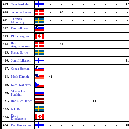
409.
Vesa Koskela
-
-
-
-
-
-
-
42
410.
Johanne Larsen
-
42
-
-
-
-
-
-
Thomas
411.
-
-
-
-
-
-
-
-
Malmberg
412.
Dominik Stern
-
-
-
-
-
-
-
-
413.
Ricky Sugden
-
-
-
-
-
-
-
-
Rose
414.
-
41
-
-
-
-
-
-
Augustinussen
415.
Niclas Borne
-
-
-
-
-
-
-
-
416.
Sami Hellstrom
-
-
-
-
-
-
-
41
417.
Grega Homan
-
-
-
-
-
-
-
-
418.
Mark Klimek
41
-
-
-
-
-
-
-
419.
Karel Konecny
-
-
-
-
-
-
-
-
Viacheslav
420.
-
-
-
-
-
-
-
-
Patekhin
421.
Ilze Zuce-Tenca
-
-
-
-
14
-
-
-
422.
Nils Borne
-
-
-
-
-
-
-
-
Eddy
423.
-
-
-
-
-
-
-
-
Deschesnes
424.
Pasi Honkanen
-
-
-
-
-
-
-
40