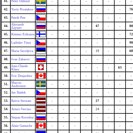
41.
Peter Ostlund
-
-
-
-
-
-
-
-
42.
Yuriy Prostakov
-
-
-
-
-
-
-
76
43.
Patrik Petr
-
-
-
-
-
-
-
-
Alexandr
44.
-
-
-
-
47
-
-
80
Zaytsev
45.
Kimmo Eriksson
-
-
-
-
-
-
-
72
46.
Ladislav Tmej
-
-
-
-
-
-
-
90
47.
Maria Saveljeva
-
-
-
-
19
-
-
68
48.
Ivan Zaharov
-
-
-
-
-
-
-
-
Jean-Claude
49.
-
-
-
-
-
-
63
-
Klaus
50.
Eric Desjardins
-
-
-
-
-
-
-
-
Marcus
51.
-
-
-
-
-
-
-
-
Andersson
52.
Jan Sladek
-
-
-
-
-
-
-
-
53.
Raivis Sternats
-
-
-
-
27
-
-
-
54.
Arturs Vercins
-
-
-
-
24
-
-
-
55.
Stepan Korotkiy
-
-
-
-
-
-
-
-
56.
Alain Gamache
-
-
-
-
-
-
-
-