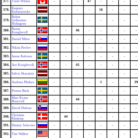
377.
Trent Wilson
-
-
-
47
-
-
-
-
Kaspars
378.
-
-
-
-
16
-
-
-
Kuharjonoks
Robin
379.
Gellersten-
-
-
-
-
-
-
-
-
Holmgren
Runar
380.
-
-
46
-
-
-
-
-
Konglevoll
381.
Daniel Mitro
-
-
-
-
-
-
-
-
382.
Nikita Pavlov
-
-
-
-
-
-
-
-
383.
Janne Kalveus
-
-
-
-
-
-
-
-
384.
Are Konglevoll
-
-
45
-
-
-
-
-
385.
Salvis Skarainis
-
-
-
-
-
-
-
-
386.
Audrius Pleikys
-
-
-
-
0
-
-
39
387.
Pontus Back
-
-
-
-
-
-
-
-
Mari Kvien
388.
-
-
44
-
-
-
-
-
Brunvoll
389.
David Dobras
-
-
-
-
-
-
-
-
Christian
390.
-
44
-
-
-
-
-
-
Klastrup
391.
Dmitry Soloviev
-
-
-
-
-
-
-
-
392.
Tim Walker
-
-
-
-
-
-
-
-