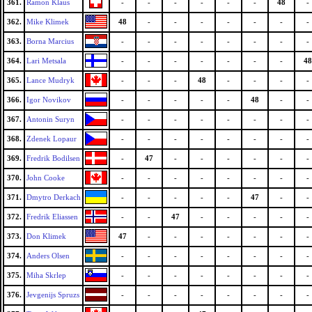
361.
Ramon Klaus
-
-
-
-
-
-
48
-
362.
Mike Klimek
48
-
-
-
-
-
-
-
363.
Borna Marcius
-
-
-
-
-
-
-
-
364.
Lari Metsala
-
-
-
-
-
-
-
48
365.
Lance Mudryk
-
-
-
48
-
-
-
-
366.
Igor Novikov
-
-
-
-
-
48
-
-
367.
Antonin Suryn
-
-
-
-
-
-
-
-
368.
Zdenek Lopaur
-
-
-
-
-
-
-
-
369.
Fredrik Bodilsen
-
47
-
-
-
-
-
-
370.
John Cooke
-
-
-
-
-
-
-
-
371.
Dmytro Derkach
-
-
-
-
-
47
-
-
372.
Fredrik Eliassen
-
-
47
-
-
-
-
-
373.
Don Klimek
47
-
-
-
-
-
-
-
374.
Anders Olsen
-
-
-
-
-
-
-
-
375.
Miha Skrlep
-
-
-
-
-
-
-
-
376.
Jevgenijs Spruzs
-
-
-
-
-
-
-
-