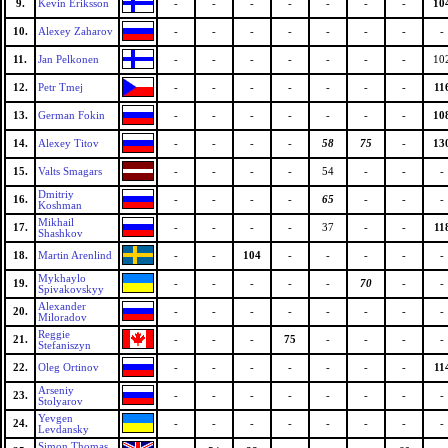
9.
Kevin Eriksson
-
-
-
-
-
-
-
10
10.
Alexey Zaharov
-
-
-
-
-
-
-
-
11.
Jan Pelkonen
-
-
-
-
-
-
-
10
12.
Petr Tmej
-
-
-
-
-
-
-
11
13.
German Fokin
-
-
-
-
-
-
-
10
14.
Alexey Titov
-
-
-
-
58
75
-
13
15.
Valts Smagars
-
-
-
-
54
-
-
-
Dmitriy
16.
-
-
-
-
65
-
-
-
Koshman
Mikhail
17.
-
-
-
-
37
-
-
11
Shashkov
18.
Martin Arenlind
-
-
104
-
-
-
-
-
Mykhaylo
19.
-
-
-
-
-
70
-
-
Spivakovskyy
Alexander
20.
-
-
-
-
-
-
-
-
Miloradov
Reggie
21.
-
-
-
75
-
-
-
-
Stefaniszyn
22.
Oleg Ortinov
-
-
-
-
-
-
-
11
Arseniy
23.
-
-
-
-
-
-
-
-
Stolyarov
Yevgen
24.
-
-
-
-
-
-
-
-
Levdansky
Simon Thomas