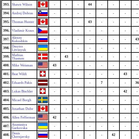
393.
Shawn Wilson
-
-
-
44
-
-
-
-
394.
Andrej Dobras
-
-
-
-
-
-
-
-
395.
Thomas Hunter
-
-
-
43
-
-
-
-
396.
Vladimir Kraus
-
-
-
-
-
-
-
-
Alexey
397.
-
-
-
-
-
-
-
43
Kukushkin
Dmytro
398.
-
-
-
-
-
-
-
-
Litvinyuk
Mathias
399.
-
43
-
-
-
-
-
-
Thastum
400.
Mike Weisman
43
-
-
-
-
-
-
-
401.
Beat Wildi
-
-
-
-
-
-
43
-
402.
Eduards Pakis
-
-
-
-
7
-
-
36
403.
Lukas Bischler
-
-
-
-
-
-
42
-
404.
Micael Borgh
-
-
-
-
-
-
-
-
405.
Jonathan Dube
-
-
-
-
-
-
-
-
406.
Allen Fefferman
42
-
-
-
-
-
-
-
Anastasiya
407.
-
-
-
-
-
-
-
-
Garkovska
Denis
408.
-
-
-
-
-
42
-
-
Chernjavsky