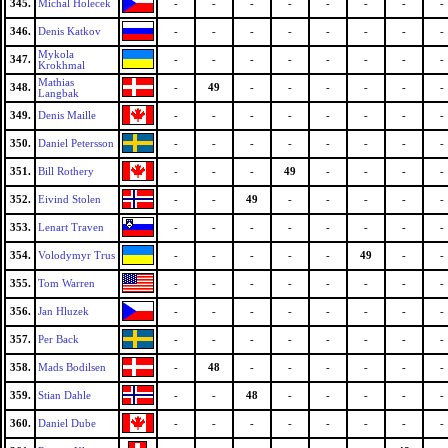
345.
Michal Holecek
-
-
-
-
-
-
-
-
346.
Denis Katkov
-
-
-
-
-
-
-
-
Mykola
347.
-
-
-
-
-
-
-
-
Krokhmal
Mathias
348.
-
49
-
-
-
-
-
-
Langbak
349.
Denis Maille
-
-
-
-
-
-
-
-
350.
Daniel Petersson
-
-
-
-
-
-
-
-
351.
Bill Rothery
-
-
-
49
-
-
-
-
352.
Eivind Stolen
-
-
49
-
-
-
-
-
353.
Lenart Traven
-
-
-
-
-
-
-
-
354.
Volodymyr Trus
-
-
-
-
-
49
-
-
355.
Tom Warren
-
-
-
-
-
-
-
-
356.
Jan Hluzek
-
-
-
-
-
-
-
-
357.
Per Back
-
-
-
-
-
-
-
-
358.
Mads Bodilsen
-
48
-
-
-
-
-
-
359.
Stian Dahle
-
-
48
-
-
-
-
-
360.
Daniel Dube
-
-
-
-
-
-
-
-