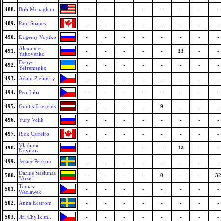
488.
Bob Monaghan
-
-
-
-
-
-
-
-
489.
Paul Soanes
-
-
-
-
-
-
-
-
490.
Evgeniy Voytko
-
-
-
-
-
-
-
-
Alexander
491.
-
-
-
-
-
33
-
-
Yakovenko
Denys
492.
-
-
-
-
-
-
-
-
Yefremenko
493.
Adam Zielinsky
-
-
-
-
-
-
-
-
494.
Petr Liba
-
-
-
-
-
-
-
-
495.
Guntis Ernsteins
-
-
-
-
9
-
-
-
496.
Yury Volik
-
-
-
-
-
-
-
-
497.
Rick Carreiro
-
-
-
-
-
-
-
-
Vladimir
498.
-
-
-
-
-
32
-
-
Novikov
499.
Jesper Persson
-
-
-
-
-
-
-
-
Darius Stasiunas
500.
-
-
-
-
0
-
-
32
"Aizis"
Tomas
501.
-
-
-
-
-
-
-
-
Waclawek
502.
Anna Edstrom
-
-
-
-
-
-
-
-
503.
Jiri Chylik ml.
-
-
-
-
-
-
-
-