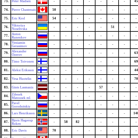
73.
Peter Madsen
-
-
-
-
-
-
-
45
74.
Pierre Chastenais
50
-
-
-
-
-
-
-
75.
Eric Krol
54
-
-
-
-
-
-
-
Viktoriya
76.
-
-
-
-
-
51
-
-
Noselivska
Anton
77.
-
-
-
-
-
-
-
-
Runenkov
Veniamin
78.
-
-
-
-
-
-
-
-
Gerasimov
Alexander
79.
-
-
-
-
-
-
-
63
Ozerov
80.
Timo Toivonen
-
-
-
-
-
-
-
69
81.
Aleksi Eriksson
-
-
-
-
-
-
-
44
82.
Vesa Huotelin
-
-
-
-
-
-
-
70
83.
Gints Lasmanis
-
-
-
-
57
-
-
-
Zdenek
84.
-
-
-
-
-
-
-
-
Matousek ml.
Pavel
85.
-
-
-
-
-
-
-
-
Gorodnitskiy
86.
Lars Henriksson
-
-
-
-
-
-
-
14
Bjorn Hagerup
87.
-
58
82
-
-
-
-
-
Roken
88.
Eric Davis
70
-
-
-
-
-
-
-