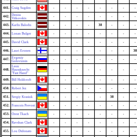
441.
Craig Sugden
-
-
-
-
-
-
-
-
Deniss
442.
-
-
-
-
-
-
-
-
Vitkovskis
443.
Karlis Balodis
-
-
-
-
38
-
-
-
444.
Lonan Bulger
-
-
-
-
-
-
-
-
445.
David Clark
-
-
-
-
-
-
-
-
446.
Lauri Eronen
-
-
-
-
-
-
-
38
Evgeniy
447.
-
-
-
-
-
-
-
-
Goloviznin
Leon
448.
Haussknecht
-
-
-
-
-
-
-
-
"Fast Hand"
449.
Bill Holdcroft
-
-
-
-
-
-
-
-
450.
Robert Jez
-
-
-
-
-
-
-
-
451.
Sergiy Krasiuk
-
-
-
-
-
38
-
-
452.
Francois Prevost
-
-
-
-
-
-
-
-
453.
Orest Tkach
-
-
-
-
-
-
-
-
454.
Ravshan Clark
-
-
-
-
-
-
-
-
455.
Lou Didonato
-
-
-
-
-
-
-
-