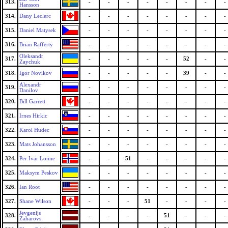
313.
-
-
-
-
-
-
-
-
Hansson
314.
Dany Leclerc
-
-
-
-
-
-
-
-
315.
Daniel Matysek
-
-
-
-
-
-
-
-
316.
Brian Rafferty
-
-
-
-
-
-
-
-
Oleksandr
317.
-
-
-
-
-
52
-
-
Zaychuk
318.
Igor Novikov
-
-
-
-
-
39
-
-
Alexandr
319.
-
-
-
-
-
-
-
-
Danilov
320.
Bill Garrett
-
-
-
-
-
-
-
-
321.
Irnes Hirkic
-
-
-
-
-
-
-
-
322.
Karol Hudec
-
-
-
-
-
-
-
-
323.
Mats Johansson
-
-
-
-
-
-
-
-
324.
Per Ivar Lonne
-
-
51
-
-
-
-
-
325.
Maksym Peskov
-
-
-
-
-
-
-
-
326.
Ian Root
-
-
-
-
-
-
-
-
327.
Shane Wilson
-
-
-
51
-
-
-
-
Jevgenijs
328.
-
-
-
-
51
-
-
-
Zaharovs