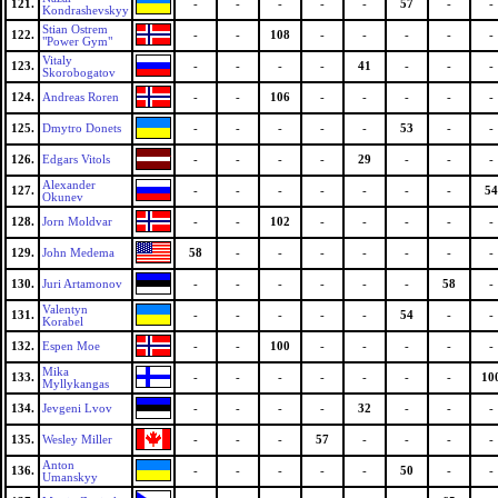
121.
-
-
-
-
-
57
-
-
Kondrashevskyy
Stian Ostrem
122.
-
-
108
-
-
-
-
-
"Power Gym"
Vitaly
123.
-
-
-
-
41
-
-
-
Skorobogatov
124.
Andreas Roren
-
-
106
-
-
-
-
-
125.
Dmytro Donets
-
-
-
-
-
53
-
-
126.
Edgars Vitols
-
-
-
-
29
-
-
-
Alexander
127.
-
-
-
-
-
-
-
54
Okunev
128.
Jorn Moldvar
-
-
102
-
-
-
-
-
129.
John Medema
58
-
-
-
-
-
-
-
130.
Juri Artamonov
-
-
-
-
-
-
58
-
Valentyn
131.
-
-
-
-
-
54
-
-
Korabel
132.
Espen Moe
-
-
100
-
-
-
-
-
Mika
133.
-
-
-
-
-
-
-
10
Myllykangas
134.
Jevgeni Lvov
-
-
-
-
32
-
-
-
135.
Wesley Miller
-
-
-
57
-
-
-
-
Anton
136.
-
-
-
-
-
50
-
-
Umanskyy