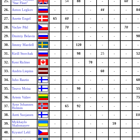
25.
-
54
88
-
-
-
60
-
"Star Fleet"
26.
Anton Legkov
-
-
-
-
44
-
-
84
27.
Anette Engel
65
60
-
-
-
-
-
-
28.
Vaclav Pikl
-
70
-
-
-
-
70
-
29.
Dmitriy Belavin
-
-
-
-
-
-
-
98
30.
Jimmy Mardell
-
-
120
-
-
-
-
-
31.
Kirill Storchak
-
-
98
-
25
-
-
52
32.
Kent Richter
-
-
-
70
-
-
-
-
33.
Andris Liepins
-
-
-
-
60
-
-
-
34.
Juho Rautio
-
-
-
-
-
-
-
60
35.
Teuvo Moisa
-
-
90
-
-
-
-
55
36.
Artem Valiev
-
-
-
-
-
-
-
75
Arne Johannes
37.
-
65
92
-
-
-
-
-
Holmin
38.
Antti Suojanen
-
-
-
-
-
-
-
11
Mykhaylo
39.
-
-
-
-
-
59
-
-
Shalomayev
40.
Krystof Lebl
-
-
-
-
-
-
-
-