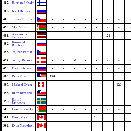
487.
Herman Roholm
-
-
-
-
-
-
-
-
488.
Kirill Rudnev
-
-
-
-
-
-
-
-
489.
Tomas Ruzicka
-
-
-
-
-
-
-
-
490.
Vital Sobal
-
-
-
-
-
-
-
-
Aleksandrs
491.
-
-
-
-
-
121
-
-
Zernovojs
Konstantin
492.
-
-
-
-
-
-
-
-
Barabash
493.
Vojtech Bernat
-
-
-
-
-
-
-
-
494.
Jimmy Bihame
-
-
120
-
-
-
-
-
495.
Oleg Bublikov
-
-
-
-
-
-
-
-
496.
Ryan Freels
120
-
-
-
-
-
-
-
497.
Michael Gyger
-
-
-
-
-
-
120
-
498.
Riley Jussaume
-
-
-
-
-
-
-
-
Hans E.
499.
-
-
-
-
-
-
-
-
Lindqwist
500.
Leanid Lysenka
-
-
-
-
-
-
-
-
501.
Doug Maas
-
-
-
-
120
-
-
-
502.
Evan Nicholson
-
-
-
-
-
-
-
-