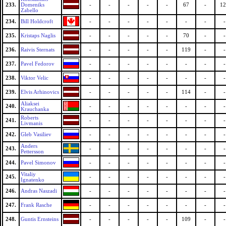
233.
Domeniks
-
-
-
-
-
67
-
12
Zabello
234.
Bill Holdcroft
-
-
-
-
-
-
-
-
235.
Kristaps Naglis
-
-
-
-
-
70
-
-
236.
Raivis Sternats
-
-
-
-
-
119
-
-
237.
Pavel Fedorov
-
-
-
-
-
-
-
-
238.
Viktor Velic
-
-
-
-
-
-
-
-
239.
Elvis Arhinovics
-
-
-
-
-
114
-
-
Aliaksei
240.
-
-
-
-
-
-
-
-
Krauchanka
Roberts
241.
-
-
-
-
-
-
-
-
Livmanis
242.
Gleb Vasiliev
-
-
-
-
-
-
-
-
Anders
243.
-
-
-
-
-
-
-
-
Pettersson
244.
Pavel Simonov
-
-
-
-
-
-
-
-
Vitaliy
245.
-
-
-
-
-
-
-
-
Ignatenko
246.
Andras Naszadi
-
-
-
-
-
-
-
-
247.
Frank Rasche
-
-
-
-
-
-
-
-
248.
Guntis Ernsteins
-
-
-
-
-
109
-
-