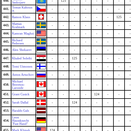
440.
-
125
-
-
-
-
-
-
Jankojaev
Tomas Kahoun
441.
-
-
-
-
-
-
-
-
st.
442.
Ramon Klaus
-
-
-
-
-
-
125
-
Mattias
443.
-
-
-
-
-
-
-
-
Kralmark
444.
Kamran Maghzi
-
-
-
-
-
-
-
-
Richard
445.
-
-
-
-
-
-
-
-
Pedersen
446.
Alen Shekarev
-
-
-
-
-
-
-
-
447.
Khaled Soleibi
-
-
125
-
-
-
-
-
448.
Tomi Uimonen
-
-
-
-
-
-
-
-
449.
Anton Artuchov
-
-
-
-
-
-
-
-
Michael
450.
Brereton-
-
-
-
-
-
-
-
-
Laronde
451.
Grant Cusick
-
-
-
-
124
-
-
-
452.
Sarah Dallal
-
-
124
-
-
-
-
-
453.
Haralds Gals
-
-
-
-
-
-
-
-
Leon
454.
Haussknecht
-
-
-
-
-
-
-
-
"Fast Hand"
455.
Mark Klimek
124
-
-
-
-
-
-
-