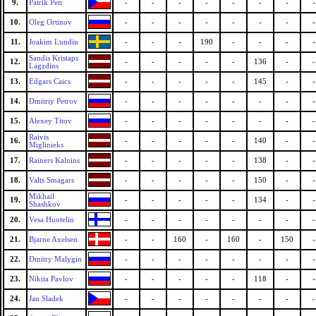
9.
Patrik Petr
-
-
-
-
-
-
-
-
10.
Oleg Ortinov
-
-
-
-
-
-
-
-
11.
Joakim Lundin
-
-
-
190
-
-
-
-
Sandis Kristaps
12.
-
-
-
-
-
136
-
-
Lagzdins
13.
Edgars Caics
-
-
-
-
-
145
-
-
14.
Dmitriy Petrov
-
-
-
-
-
-
-
-
15.
Alexey Titov
-
-
-
-
-
-
-
-
Raivis
16.
-
-
-
-
-
140
-
-
Miglinieks
17.
Rainers Kalnins
-
-
-
-
-
138
-
-
18.
Valts Smagars
-
-
-
-
-
150
-
-
Mikhail
19.
-
-
-
-
-
134
-
-
Shashkov
20.
Vesa Huotelin
-
-
-
-
-
-
-
-
21.
Bjarne Axelsen
-
-
160
-
160
-
150
-
22.
Dmitry Malygin
-
-
-
-
-
-
-
-
23.
Nikita Pavlov
-
-
-
-
-
118
-
-
24.
Jan Sladek
-
-
-
-
-
-
-
-