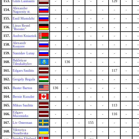
153.
Gints Lasmanis
-
-
-
-
-
129
-
-
Alexander
154.
-
-
-
-
-
-
-
-
Nagorniy st.
155.
Emil Mumdzhi
-
-
-
-
-
-
-
-
Linus Restel
156.
-
-
-
-
-
-
-
-
"Rooster"
157.
Andrei Kniaziuk
-
-
-
-
-
-
-
-
Alexandr
158.
-
-
-
-
-
-
-
-
Kosyrev
159.
Stanislav Lutay
-
-
-
-
-
-
-
-
Bakhtiyar
160.
-
136
-
-
-
-
-
-
Tileukabylov
161.
Edgars Saulitis
-
-
-
-
-
117
-
-
162.
Gergely Regula
-
-
-
-
-
-
-
-
163.
Buster Barton
136
-
-
-
-
-
-
-
164.
Bernie Kunzler
-
-
-
-
-
-
-
-
165.
Mikus Saulitis
-
-
-
-
-
113
-
-
Edgars
166.
-
-
-
-
-
116
-
-
Mucenieks
167.
Liv Osterman
-
-
-
155
-
-
-
-
Viktoriya
168.
-
-
-
-
-
-
-
-
Noselivska
Sondre Efteland