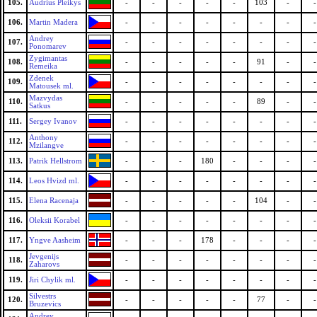
105.
Audrius Pleikys
-
-
-
-
-
103
-
-
106.
Martin Madera
-
-
-
-
-
-
-
-
Andrey
107.
-
-
-
-
-
-
-
-
Ponomarev
Zygimantas
108.
-
-
-
-
-
91
-
-
Remeika
Zdenek
109.
-
-
-
-
-
-
-
-
Matousek ml.
Mazvydas
110.
-
-
-
-
-
89
-
-
Satkus
111.
Sergey Ivanov
-
-
-
-
-
-
-
-
Anthony
112.
-
-
-
-
-
-
-
-
Mzilangve
113.
Patrik Hellstrom
-
-
-
180
-
-
-
-
114.
Leos Hvizd ml.
-
-
-
-
-
-
-
-
115.
Elena Racenaja
-
-
-
-
-
104
-
-
116.
Oleksii Korabel
-
-
-
-
-
-
-
-
117.
Yngve Aasheim
-
-
-
178
-
-
-
-
Jevgenijs
118.
-
-
-
-
-
-
-
-
Zaharovs
119.
Jiri Chylik ml.
-
-
-
-
-
-
-
-
Silvestrs
120.
-
-
-
-
-
77
-
-
Bruzevics
Andrey