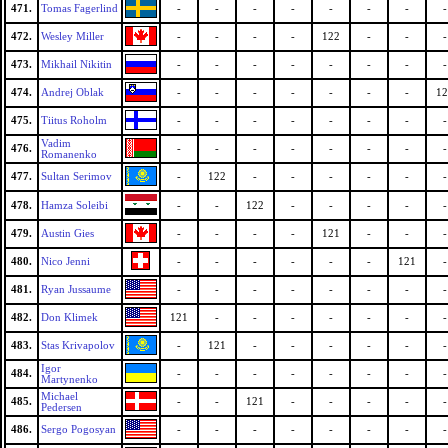
471.
Tomas Fagerlind
-
-
-
-
-
-
-
-
472.
Wesley Miller
-
-
-
-
122
-
-
-
473.
Mikhail Nikitin
-
-
-
-
-
-
-
-
474.
Andrej Oblak
-
-
-
-
-
-
-
12
475.
Tiitus Roholm
-
-
-
-
-
-
-
-
Vadim
476.
-
-
-
-
-
-
-
-
Romanenko
477.
Sultan Serimov
-
122
-
-
-
-
-
-
478.
Hamza Soleibi
-
-
122
-
-
-
-
-
479.
Austin Gies
-
-
-
-
121
-
-
-
480.
Nico Jenni
-
-
-
-
-
-
121
-
481.
Ryan Jussaume
-
-
-
-
-
-
-
-
482.
Don Klimek
121
-
-
-
-
-
-
-
483.
Stas Krivapolov
-
121
-
-
-
-
-
-
Igor
484.
-
-
-
-
-
-
-
-
Martynenko
Michael
485.
-
-
121
-
-
-
-
-
Pedersen
486.
Sergo Pogosyan
-
-
-
-
-
-
-
-