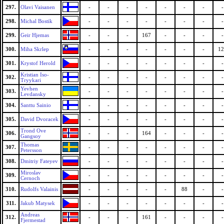
297.
Olavi Vaisanen
-
-
-
-
-
-
-
-
298.
Michal Bostik
-
-
-
-
-
-
-
-
299.
Geir Hjemas
-
-
-
167
-
-
-
-
300.
Miha Skrlep
-
-
-
-
-
-
-
12
301.
Krystof Herold
-
-
-
-
-
-
-
-
Kristian Iso-
302.
-
-
-
-
-
-
-
-
Tryykari
Yevhen
303.
-
-
-
-
-
-
-
-
Levdansky
304.
Santtu Sainio
-
-
-
-
-
-
-
-
305.
David Dvoracek
-
-
-
-
-
-
-
-
Trond Ove
306.
-
-
-
164
-
-
-
-
Gangsoy
Thomas
307.
-
-
-
-
-
-
-
-
Petersson
308.
Dmitriy Fateyev
-
-
-
-
-
-
-
-
Miroslav
309.
-
-
-
-
-
-
-
-
Cernoch
310.
Rudolfs Valainis
-
-
-
-
-
88
-
-
311.
Jakub Matysek
-
-
-
-
-
-
-
-
Andreas
312.
-
-
-
161
-
-
-
-
Fjermestad