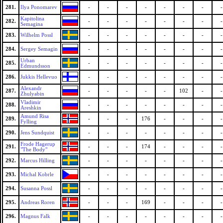
281.
Ilya Ponomarev
-
-
-
-
-
-
-
-
Kapitolina
282.
-
-
-
-
-
-
-
-
Semagina
283.
Wilhelm Possl
-
-
-
-
-
-
-
-
284.
Sergey Semagin
-
-
-
-
-
-
-
-
Urban
285.
-
-
-
-
-
-
-
-
Edmundsson
286.
Jukkis Hellevuo
-
-
-
-
-
-
-
-
Alexandr
287.
-
-
-
-
-
102
-
-
Zhulyabin
Vladimir
288.
-
-
-
-
-
-
-
-
Areshkin
Amund Risa
289.
-
-
-
176
-
-
-
-
Fylling
290.
Jens Sundquist
-
-
-
-
-
-
-
-
Frode Hagerup
291.
-
-
-
174
-
-
-
-
"The Body"
292.
Marcus Hilling
-
-
-
-
-
-
-
-
293.
Michal Kobrle
-
-
-
-
-
-
-
-
294.
Susanna Possl
-
-
-
-
-
-
-
-
295.
Andreas Roren
-
-
-
169
-
-
-
-
296.
Magnus Falk
-
-
-
-
-
-
-
-