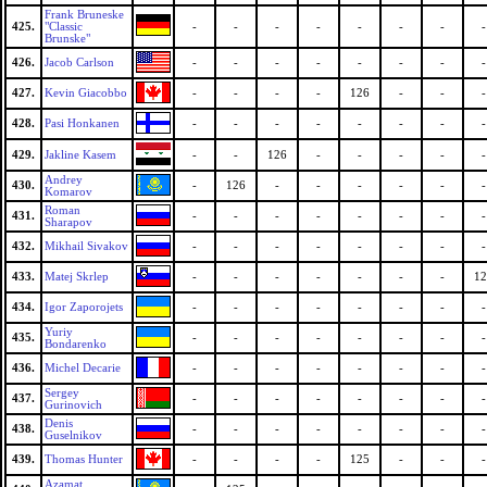
Frank Bruneske
425.
"Classic
-
-
-
-
-
-
-
-
Brunske"
426.
Jacob Carlson
-
-
-
-
-
-
-
-
427.
Kevin Giacobbo
-
-
-
-
126
-
-
-
428.
Pasi Honkanen
-
-
-
-
-
-
-
-
429.
Jakline Kasem
-
-
126
-
-
-
-
-
Andrey
430.
-
126
-
-
-
-
-
-
Komarov
Roman
431.
-
-
-
-
-
-
-
-
Sharapov
432.
Mikhail Sivakov
-
-
-
-
-
-
-
-
433.
Matej Skrlep
-
-
-
-
-
-
-
12
434.
Igor Zaporojets
-
-
-
-
-
-
-
-
Yuriy
435.
-
-
-
-
-
-
-
-
Bondarenko
436.
Michel Decarie
-
-
-
-
-
-
-
-
Sergey
437.
-
-
-
-
-
-
-
-
Gurinovich
Denis
438.
-
-
-
-
-
-
-
-
Guselnikov
439.
Thomas Hunter
-
-
-
-
125
-
-
-
Azamat