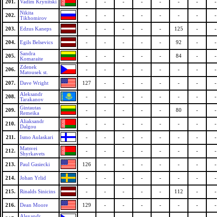
201.
Vadim Krynitski
-
-
-
-
-
-
-
-
Nikita
202.
-
-
-
-
-
-
-
-
Tikhomirov
203.
Edzus Kaneps
-
-
-
-
-
125
-
-
204.
Egils Belsevics
-
-
-
-
-
92
-
-
Sandra
205.
-
-
-
-
-
84
-
-
Komaraite
Zdenek
206.
-
-
-
-
-
-
-
-
Matousek st.
207.
Dave Wright
127
-
-
-
-
-
-
-
Aleksandr
208.
-
-
-
-
-
-
-
-
Tarakanov
Gintautas
209.
-
-
-
-
-
80
-
-
Remeika
Aliaksandr
210.
-
-
-
-
-
-
-
-
Dalgou
211.
Ismo Aulaskari
-
-
-
-
-
-
-
-
Matsvei
212.
-
-
-
-
-
-
-
-
Shyrkavets
213.
Paul Gasiecki
126
-
-
-
-
-
-
-
214.
Johan Yrlid
-
-
-
-
-
-
-
-
215.
Rinalds Sinicins
-
-
-
-
-
112
-
-
216.
Dean Moore
129
-
-
-
-
-
-
-
Alexandr