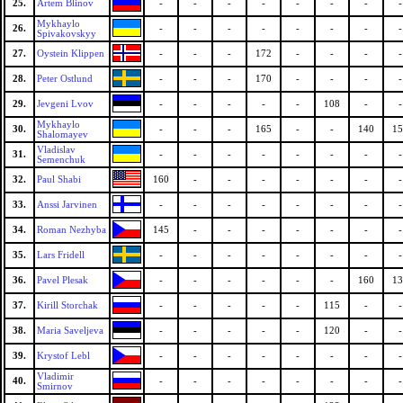
25.
Artem Blinov
-
-
-
-
-
-
-
-
Mykhaylo
26.
-
-
-
-
-
-
-
-
Spivakovskyy
27.
Oystein Klippen
-
-
-
172
-
-
-
-
28.
Peter Ostlund
-
-
-
170
-
-
-
-
29.
Jevgeni Lvov
-
-
-
-
-
108
-
-
Mykhaylo
30.
-
-
-
165
-
-
140
15
Shalomayev
Vladislav
31.
-
-
-
-
-
-
-
-
Semenchuk
32.
Paul Shabi
160
-
-
-
-
-
-
-
33.
Anssi Jarvinen
-
-
-
-
-
-
-
-
34.
Roman Nezhyba
145
-
-
-
-
-
-
-
35.
Lars Fridell
-
-
-
-
-
-
-
-
36.
Pavel Plesak
-
-
-
-
-
-
160
13
37.
Kirill Storchak
-
-
-
-
-
115
-
-
38.
Maria Saveljeva
-
-
-
-
-
120
-
-
39.
Krystof Lebl
-
-
-
-
-
-
-
-
Vladimir
40.
-
-
-
-
-
-
-
-
Smirnov