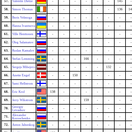
57.
Valentin Dietze
-
-
-
-
-
-
145
-
58.
Simon Thomas
-
-
-
-
-
-
136
14
59.
Boris Velmoga
-
-
-
-
-
-
-
-
60.
Hanna Ivantsova
-
-
-
-
-
-
-
-
61.
Ville Henttonen
-
-
-
-
-
-
-
-
62.
Oleg Salamatov
-
-
-
-
-
-
-
-
63.
Ruslan Kamalov
-
-
-
-
-
-
-
-
64.
Stefan Lemming
-
-
-
166
-
-
-
-
65.
Sergejs Mihejevs
-
-
-
-
-
132
-
-
66.
Anette Engel
-
-
150
-
-
-
-
-
67.
Sami Hellstrom
-
-
-
-
-
-
-
-
68.
Eric Krol
138
-
-
-
-
-
-
-
69.
Jerry Wikstrom
-
-
-
159
-
-
-
-
Georgiy
70.
-
-
-
-
-
-
-
-
Levashov
Alexander
71.
-
-
-
-
-
-
-
-
Koroschenko
72.
Anton Jalneskog
-
-
-
-
-
-
-
-