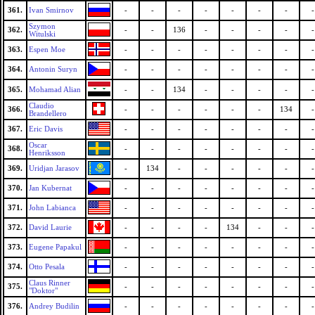
361.
Ivan Smirnov
-
-
-
-
-
-
-
-
Szymon
362.
-
-
136
-
-
-
-
-
Witulski
363.
Espen Moe
-
-
-
-
-
-
-
-
364.
Antonin Suryn
-
-
-
-
-
-
-
-
365.
Mohamad Alian
-
-
134
-
-
-
-
-
Claudio
366.
-
-
-
-
-
-
134
-
Brandellero
367.
Eric Davis
-
-
-
-
-
-
-
-
Oscar
368.
-
-
-
-
-
-
-
-
Henriksson
369.
Uridjan Jarasov
-
134
-
-
-
-
-
-
370.
Jan Kubernat
-
-
-
-
-
-
-
-
371.
John Labianca
-
-
-
-
-
-
-
-
372.
David Laurie
-
-
-
-
134
-
-
-
373.
Eugene Papakul
-
-
-
-
-
-
-
-
374.
Otto Pesala
-
-
-
-
-
-
-
-
Claus Rinner
375.
-
-
-
-
-
-
-
-
"Doktor"
376.
Andrey Budilin
-
-
-
-
-
-
-
-