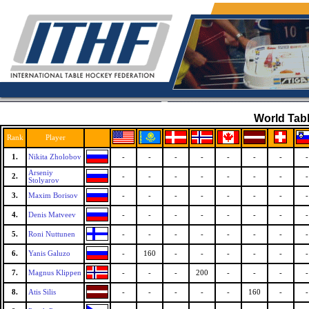
World Tabl
Rank
Player
1.
Nikita Zholobov
-
-
-
-
-
-
-
-
Arseniy
2.
-
-
-
-
-
-
-
-
Stolyarov
3.
Maxim Borisov
-
-
-
-
-
-
-
-
4.
Denis Matveev
-
-
-
-
-
-
-
-
5.
Roni Nuttunen
-
-
-
-
-
-
-
-
6.
Yanis Galuzo
-
160
-
-
-
-
-
-
7.
Magnus Klippen
-
-
-
200
-
-
-
-
8.
Atis Silis
-
-
-
-
-
160
-
-