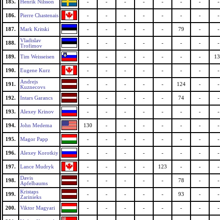
185.
Henrik Nilsson
-
-
-
-
-
-
-
-
186.
Pierre Chastenais
-
-
-
-
-
-
-
-
187.
Mark Kritski
-
-
-
-
-
79
-
-
Vladislav
188.
-
-
-
-
-
-
-
-
Trofimov
189.
Tim Weisseisen
-
-
-
-
-
-
-
13
190.
Eugene Kurz
-
-
-
-
-
-
-
-
Andrejs
191.
-
-
-
-
-
124
-
-
Kuznecovs
192.
Intars Garancs
-
-
-
-
-
74
-
-
193.
Alexey Krinov
-
-
-
-
-
-
-
-
194.
John Medema
130
-
-
-
-
-
-
-
195.
Magor Papp
-
-
-
-
-
-
-
-
196.
Alexey Korotkiy
-
-
-
-
-
-
-
-
197.
Lance Mudryk
-
-
-
-
123
-
-
-
Davis
198.
-
-
-
-
-
78
-
-
Apfelbaums
Kristaps
199.
-
-
-
-
-
93
-
-
Zarinieks
200.
Viktor Magyari
-
-
-
-
-
-
-
-