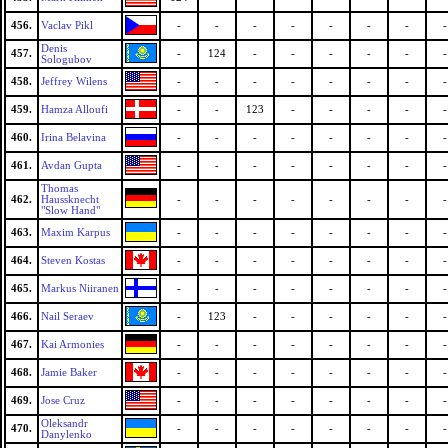
456.
Vaclav Pikl
-
-
-
-
-
-
-
-
Denis
457.
-
124
-
-
-
-
-
-
Sologubov
458.
Jeffrey Wilens
-
-
-
-
-
-
-
-
459.
Hamza Alloufi
-
-
123
-
-
-
-
-
460.
Irina Belavina
-
-
-
-
-
-
-
-
461.
Avdan Gupta
-
-
-
-
-
-
-
-
Thomas
462.
Haussknecht
-
-
-
-
-
-
-
-
"Slow Hand"
463.
Maxim Karpus
-
-
-
-
-
-
-
-
464.
Steven Kostas
-
-
-
-
-
-
-
-
465.
Markus Niiranen
-
-
-
-
-
-
-
-
466.
Nail Seraev
-
123
-
-
-
-
-
-
467.
Kai Armonies
-
-
-
-
-
-
-
-
468.
Jamie Baker
-
-
-
-
-
-
-
-
469.
Jose Cruz
-
-
-
-
-
-
-
-
Oleksandr
470.
-
-
-
-
-
-
-
-
Danylenko