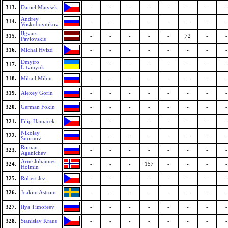
313.
Daniel Matysek
-
-
-
-
-
-
-
-
Andrey
314.
-
-
-
-
-
-
-
-
Voskoboynikov
Ilgvars
315.
-
-
-
-
-
72
-
-
Pavlovskis
316.
Michal Hvizd
-
-
-
-
-
-
-
-
Dmytro
317.
-
-
-
-
-
-
-
-
Litvinyuk
318.
Mihail Mihin
-
-
-
-
-
-
-
-
319.
Alexey Gorin
-
-
-
-
-
-
-
-
320.
German Fokin
-
-
-
-
-
-
-
-
321.
Filip Hamacek
-
-
-
-
-
-
-
-
Nikolay
322.
-
-
-
-
-
-
-
-
Smirnov
Roman
323.
-
-
-
-
-
-
-
-
Aganichev
Arne Johannes
324.
-
-
-
157
-
-
-
-
Holmin
325.
Robert Jez
-
-
-
-
-
-
-
-
326.
Joakim Astrom
-
-
-
-
-
-
-
-
327.
Ilya Timofeev
-
-
-
-
-
-
-
-
328.
Stanislav Kraus
-
-
-
-
-
-
-
-