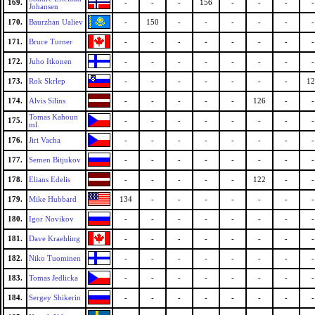
169.
-
-
-
156
-
-
-
-
Johansen
170.
Baurzhan Ualiev
-
150
-
-
-
-
-
-
171.
Bruce Turner
-
-
-
-
-
-
-
-
172.
Juho Itkonen
-
-
-
-
-
-
-
-
173.
Rok Skrlep
-
-
-
-
-
-
-
12
174.
Alvis Silins
-
-
-
-
-
126
-
-
Tomas Kahoun
175.
-
-
-
-
-
-
-
-
ml.
176.
Jiri Vacha
-
-
-
-
-
-
-
-
177.
Semen Bitjukov
-
-
-
-
-
-
-
-
178.
Elians Edelis
-
-
-
-
-
122
-
-
179.
Mike Hubbard
134
-
-
-
-
-
-
-
180.
Igor Novikov
-
-
-
-
-
-
-
-
181.
Dave Kraehling
-
-
-
-
-
-
-
-
182.
Niko Tuominen
-
-
-
-
-
-
-
-
183.
Tomas Jedlicka
-
-
-
-
-
-
-
-
184.
Sergey Shikerin
-
-
-
-
-
-
-
-