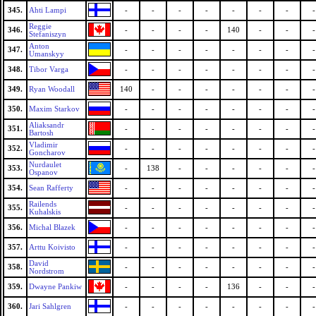
345.
Ahti Lampi
-
-
-
-
-
-
-
-
Reggie
346.
-
-
-
-
140
-
-
-
Stefaniszyn
Anton
347.
-
-
-
-
-
-
-
-
Umanskyy
348.
Tibor Varga
-
-
-
-
-
-
-
-
349.
Ryan Woodall
140
-
-
-
-
-
-
-
350.
Maxim Starkov
-
-
-
-
-
-
-
-
Aliaksandr
351.
-
-
-
-
-
-
-
-
Bartosh
Vladimir
352.
-
-
-
-
-
-
-
-
Goncharov
Nurdaulet
353.
-
138
-
-
-
-
-
-
Ospanov
354.
Sean Rafferty
-
-
-
-
-
-
-
-
Railends
355.
-
-
-
-
-
-
-
-
Kuhalskis
356.
Michal Blazek
-
-
-
-
-
-
-
-
357.
Arttu Koivisto
-
-
-
-
-
-
-
-
David
358.
-
-
-
-
-
-
-
-
Nordstrom
359.
Dwayne Pankiw
-
-
-
-
136
-
-
-
360.
Jari Sahlgren
-
-
-
-
-
-
-
-