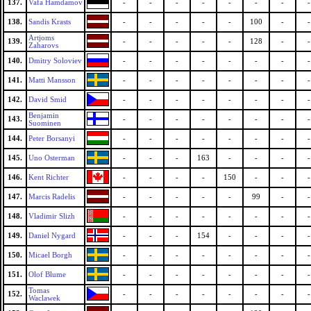
137.
Vafa Hamdamov
-
-
-
-
-
-
-
-
138.
Sandis Krasts
-
-
-
-
-
100
-
-
Artjoms
139.
-
-
-
-
-
128
-
-
Zaharovs
140.
Dmitry Soloviev
-
-
-
-
-
-
-
-
141.
Matti Mansson
-
-
-
-
-
-
-
-
142.
David Smid
-
-
-
-
-
-
-
-
Benjamin
143.
-
-
-
-
-
-
-
-
Suominen
144.
Peter Borsanyi
-
-
-
-
-
-
-
-
145.
Uno Osterman
-
-
-
163
-
-
-
-
146.
Kent Richter
-
-
-
-
150
-
-
-
147.
Marcis Radelis
-
-
-
-
-
99
-
-
148.
Vladimir Slizh
-
-
-
-
-
-
-
-
149.
Daniel Nygard
-
-
-
154
-
-
-
-
150.
Micael Borgh
-
-
-
-
-
-
-
-
151.
Olof Blume
-
-
-
-
-
-
-
-
Tomas
152.
-
-
-
-
-
-
-
-
Waclawek