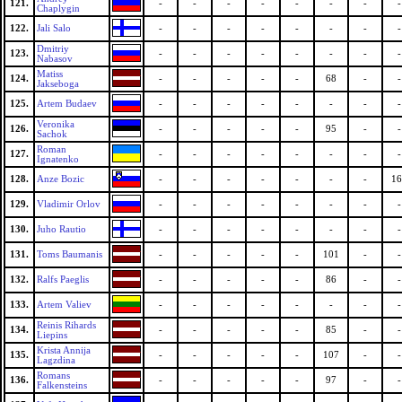
121.
-
-
-
-
-
-
-
-
Chaplygin
122.
Jali Salo
-
-
-
-
-
-
-
-
Dmitriy
123.
-
-
-
-
-
-
-
-
Nabasov
Matiss
124.
-
-
-
-
-
68
-
-
Jakseboga
125.
Artem Budaev
-
-
-
-
-
-
-
-
Veronika
126.
-
-
-
-
-
95
-
-
Sachok
Roman
127.
-
-
-
-
-
-
-
-
Ignatenko
128.
Anze Bozic
-
-
-
-
-
-
-
16
129.
Vladimir Orlov
-
-
-
-
-
-
-
-
130.
Juho Rautio
-
-
-
-
-
-
-
-
131.
Toms Baumanis
-
-
-
-
-
101
-
-
132.
Ralfs Paeglis
-
-
-
-
-
86
-
-
133.
Artem Valiev
-
-
-
-
-
-
-
-
Reinis Rihards
134.
-
-
-
-
-
85
-
-
Liepins
Krista Annija
135.
-
-
-
-
-
107
-
-
Lagzdina
Romans
136.
-
-
-
-
-
97
-
-
Falkensteins