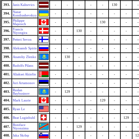
393.
Janis Kalnevics
-
-
-
-
-
130
-
-
Nazar
394.
-
-
-
-
-
-
-
-
Kondrashevskyy
Philippe
395.
-
-
-
-
130
-
-
-
Majerech
Francis
396.
-
-
130
-
-
-
-
-
Niyongira
397.
Petteri Sevon
-
-
-
-
-
-
-
-
398.
Aleksandr Spirin
-
-
-
-
-
-
-
-
399.
Anatoliy Zlenko
-
130
-
-
-
-
-
-
400.
Rudolfs Pilans
-
-
-
-
-
-
-
-
401.
Aliaksei Akinfin
-
-
-
-
-
-
-
-
402.
Juri Artamonov
-
-
-
-
-
-
-
-
Ruslan
403.
-
129
-
-
-
-
-
-
Baybusinov
404.
Mark Laurie
-
-
-
-
129
-
-
-
405.
Ryan Le
-
-
-
-
-
-
-
-
406.
Beat Luginbuhl
-
-
-
-
-
-
129
-
Boniface
407.
-
-
129
-
-
-
-
-
Niyonzima
408.
Jaka Skrlep
-
-
-
-
-
-
-
12