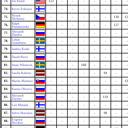
73.
Joe Kunst
123
-
-
-
-
-
-
-
74.
Kevin Eriksson
-
-
-
-
-
-
-
-
Hynek
75.
-
-
-
-
-
-
130
12
Nechutny
Ralph
76.
-
-
-
-
-
-
127
-
Pommerenke
Alexandr
77.
-
-
-
-
-
-
-
-
Danilov
Lukas
78.
-
-
-
-
-
-
-
-
Gustafsson
79.
Jaakko Koski
-
-
-
-
-
-
-
-
80.
Daniil Perov
-
-
-
-
-
-
-
-
81.
Sissie Wikstrom
-
-
-
160
-
-
-
-
82.
Sandis Kalnins
-
-
-
-
-
94
-
-
83.
Martin Martinec
-
-
-
-
-
-
-
13
84.
Ksenia Oboeva
-
-
-
-
-
-
-
-
Alexandr
85.
-
-
-
-
-
110
-
-
Zaytsev
86.
Lari Metsala
-
-
-
-
-
-
-
-
87.
Salvis Skarainis
-
-
-
-
-
98
-
-
Evgeniy
88.
-
-
-
-
-
-
-
-
Novikov