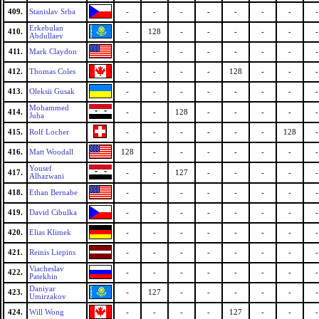
409.
Stanislav Srba
-
-
-
-
-
-
-
-
Erkebulan
410.
-
128
-
-
-
-
-
-
Abdullaev
411.
Mark Claydon
-
-
-
-
-
-
-
-
412.
Thomas Coles
-
-
-
-
128
-
-
-
413.
Oleksii Gusak
-
-
-
-
-
-
-
-
Mohammed
414.
-
-
128
-
-
-
-
-
Juha
415.
Rolf Locher
-
-
-
-
-
-
128
-
416.
Matt Woodall
128
-
-
-
-
-
-
-
Yousef
417.
-
-
127
-
-
-
-
-
Alhazwani
418.
Ethan Bernabe
-
-
-
-
-
-
-
-
419.
David Cibulka
-
-
-
-
-
-
-
-
420.
Elias Klimek
-
-
-
-
-
-
-
-
421.
Reinis Liepins
-
-
-
-
-
-
-
-
Viacheslav
422.
-
-
-
-
-
-
-
-
Patekhin
Daniyar
423.
-
127
-
-
-
-
-
-
Umirzakov
424.
Will Wong
-
-
-
-
127
-
-
-