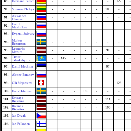
89.
Hermann Petuch
-
-
-
-
-
-
122
-
90.
Simonas Pleikys
-
-
-
-
-
105
-
-
Alexander
91.
-
-
-
-
-
-
-
-
Okunev
Daniil
92.
-
-
-
-
-
-
-
-
Mushnikov
93.
Evgenii Solovev
-
-
-
-
-
-
-
-
Markus
94.
-
-
-
-
-
-
-
-
Bengtsson
Leonards
95.
-
-
-
-
-
90
-
-
Mazurs
Timur
96.
-
145
-
-
-
-
-
-
Tileukabylov
97.
Daniil Moshnin
-
-
-
-
-
87
-
-
98.
Alexey Baranov
-
-
-
-
-
-
-
-
99.
Olli Majaniemi
-
-
-
-
-
-
123
-
100.
Hans Osterman
-
-
-
185
-
-
-
-
Kristaps
101.
-
-
-
-
-
111
-
-
Riekstins
Rolands
102.
-
-
-
-
-
106
-
-
Riekstins
103.
Jan Dryak
-
-
-
-
-
-
-
-
104.
Jan Pelkonen
-
-
-
-
-
-
-
-