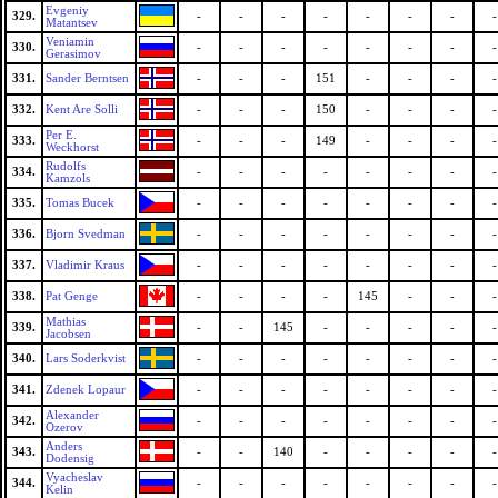
Evgeniy
329.
-
-
-
-
-
-
-
-
Matantsev
Veniamin
330.
-
-
-
-
-
-
-
-
Gerasimov
331.
Sander Berntsen
-
-
-
151
-
-
-
-
332.
Kent Are Solli
-
-
-
150
-
-
-
-
Per E.
333.
-
-
-
149
-
-
-
-
Weckhorst
Rudolfs
334.
-
-
-
-
-
-
-
-
Kamzols
335.
Tomas Bucek
-
-
-
-
-
-
-
-
336.
Bjorn Svedman
-
-
-
-
-
-
-
-
337.
Vladimir Kraus
-
-
-
-
-
-
-
-
338.
Pat Genge
-
-
-
-
145
-
-
-
Mathias
339.
-
-
145
-
-
-
-
-
Jacobsen
340.
Lars Soderkvist
-
-
-
-
-
-
-
-
341.
Zdenek Lopaur
-
-
-
-
-
-
-
-
Alexander
342.
-
-
-
-
-
-
-
-
Ozerov
Anders
343.
-
-
140
-
-
-
-
-
Dodensig
Vyacheslav
344.
-
-
-
-
-
-
-
-
Kelin