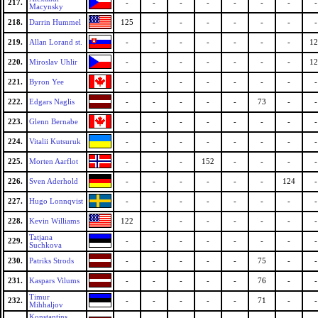
217.
-
-
-
-
-
-
-
-
Macynsky
218.
Darrin Hummel
125
-
-
-
-
-
-
-
219.
Allan Lorand st.
-
-
-
-
-
-
-
12
220.
Miroslav Uhlir
-
-
-
-
-
-
-
12
221.
Byron Yee
-
-
-
-
-
-
-
-
222.
Edgars Naglis
-
-
-
-
-
73
-
-
223.
Glenn Bernabe
-
-
-
-
-
-
-
-
224.
Vitalii Kutsuruk
-
-
-
-
-
-
-
-
225.
Morten Aarflot
-
-
-
152
-
-
-
-
226.
Sven Aderhold
-
-
-
-
-
-
124
-
227.
Hugo Lonnqvist
-
-
-
-
-
-
-
-
228.
Kevin Williams
122
-
-
-
-
-
-
-
Tatjana
229.
-
-
-
-
-
-
-
-
Suchkova
230.
Patriks Strods
-
-
-
-
-
75
-
-
231.
Kaspars Vilums
-
-
-
-
-
76
-
-
Timur
232.
-
-
-
-
-
71
-
-
Mihhaljov
Konstantins