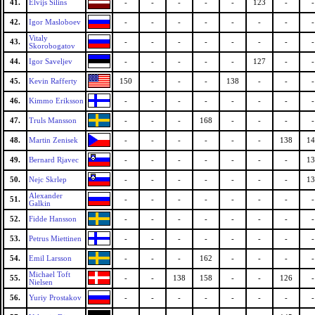
41.
Elvijs Silins
-
-
-
-
-
123
-
-
42.
Igor Masloboev
-
-
-
-
-
-
-
-
Vitaly
43.
-
-
-
-
-
-
-
-
Skorobogatov
44.
Igor Saveljev
-
-
-
-
-
127
-
-
45.
Kevin Rafferty
150
-
-
-
138
-
-
-
46.
Kimmo Eriksson
-
-
-
-
-
-
-
-
47.
Truls Mansson
-
-
-
168
-
-
-
-
48.
Martin Zenisek
-
-
-
-
-
-
138
14
49.
Bernard Rjavec
-
-
-
-
-
-
-
13
50.
Nejc Skrlep
-
-
-
-
-
-
-
13
Alexander
51.
-
-
-
-
-
-
-
-
Galkin
52.
Fidde Hansson
-
-
-
-
-
-
-
-
53.
Petrus Miettinen
-
-
-
-
-
-
-
-
54.
Emil Larsson
-
-
-
162
-
-
-
-
Michael Toft
55.
-
-
138
158
-
-
126
-
Nielsen
56.
Yuriy Prostakov
-
-
-
-
-
-
-
-