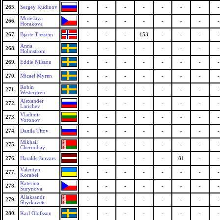
265.
Sergey Kudinov
-
-
-
-
-
-
-
-
Miroslava
266.
-
-
-
-
-
-
-
-
Horakova
267.
Bjarte Tjessem
-
-
-
153
-
-
-
-
Anna
268.
-
-
-
-
-
-
-
-
Holmstrom
269.
Eddie Nilsson
-
-
-
-
-
-
-
-
270.
Micael Myren
-
-
-
-
-
-
-
-
Robin
271.
-
-
-
-
-
-
-
-
Westergren
Alexander
272.
-
-
-
-
-
-
-
-
Larichev
Vladimir
273.
-
-
-
-
-
-
-
-
Voronov
274.
Danila Titov
-
-
-
-
-
-
-
-
Mikhail
275.
-
-
-
-
-
-
-
-
Chernobay
276.
Haralds Janvars
-
-
-
-
-
81
-
-
Valentyn
277.
-
-
-
-
-
-
-
-
Korabel
Katerina
278.
-
-
-
-
-
-
-
-
Surynova
Aliaksandr
279.
-
-
-
-
-
-
-
-
Shyrkavets
280.
Karl Olofsson
-
-
-
-
-
-
-
-