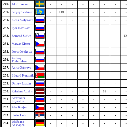
249.
Jakob Jonsson
-
-
-
-
-
-
-
-
250.
Sergey Grebnev
-
140
-
-
-
-
-
-
251.
Elena Stoljarova
-
-
-
-
-
-
-
-
252.
Igor Novikov
-
-
-
-
-
-
-
-
253.
Bernard Skrlep
-
-
-
-
-
-
-
12
254.
Matyas Klazar
-
-
-
-
-
-
-
-
255.
Darja Obuhova
-
-
-
-
-
-
-
-
Andrey
256.
-
-
-
-
-
-
-
-
Tikhomirov
257.
Anita Grimova
-
-
-
-
-
-
-
-
258.
Eduard Kuratnik
-
-
-
-
-
-
-
-
259.
Dmitry Lyapin
-
-
-
-
-
-
-
-
260.
Kristians Auzins
-
-
-
-
-
69
-
-
Alexander
261.
-
-
-
-
-
-
-
-
Enyushin
262.
Ales Krejza
-
-
-
-
-
-
-
-
263.
Sinisa Culic
-
-
-
-
-
-
-
-
Wolfgang
264.
-
-
-
-
-
-
-
-
Abshagen