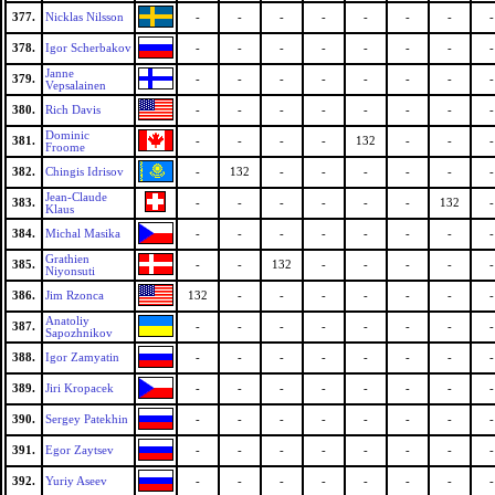
377.
Nicklas Nilsson
-
-
-
-
-
-
-
-
378.
Igor Scherbakov
-
-
-
-
-
-
-
-
Janne
379.
-
-
-
-
-
-
-
-
Vepsalainen
380.
Rich Davis
-
-
-
-
-
-
-
-
Dominic
381.
-
-
-
-
132
-
-
-
Froome
382.
Chingis Idrisov
-
132
-
-
-
-
-
-
Jean-Claude
383.
-
-
-
-
-
-
132
-
Klaus
384.
Michal Masika
-
-
-
-
-
-
-
-
Grathien
385.
-
-
132
-
-
-
-
-
Niyonsuti
386.
Jim Rzonca
132
-
-
-
-
-
-
-
Anatoliy
387.
-
-
-
-
-
-
-
-
Sapozhnikov
388.
Igor Zamyatin
-
-
-
-
-
-
-
-
389.
Jiri Kropacek
-
-
-
-
-
-
-
-
390.
Sergey Patekhin
-
-
-
-
-
-
-
-
391.
Egor Zaytsev
-
-
-
-
-
-
-
-
392.
Yuriy Aseev
-
-
-
-
-
-
-
-