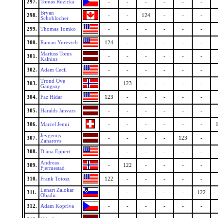
297.
Tomas Ruzicka
-
-
-
-
-
-
Bryan
298.
-
-
124
-
-
-
Schoblocher
299.
Thomas Tomko
-
-
-
-
-
-
300.
Raman Yurevich
124
-
-
-
-
-
Mariuss Toms
301.
-
-
-
-
-
-
Kalnins
302.
Adam Cecil
-
-
-
-
-
-
Trond Ove
303.
-
123
-
-
-
-
Gangsoy
304.
Faz Hidar
123
-
-
-
-
-
305.
Haralds Janvars
-
-
-
-
-
-
306.
Marcel Jenni
-
-
-
-
-
-
Jevgenijs
307.
-
-
-
-
123
-
Zaharovs
308.
Diana Eppert
-
-
-
-
-
-
Andreas
309.
-
122
-
-
-
-
Fjermestad
310.
Frank Totosz
122
-
-
-
-
-
Lenart Zalokar
311.
-
-
-
-
-
122
Obadic
312.
Adam Kopriva
-
-
-
-
-
-