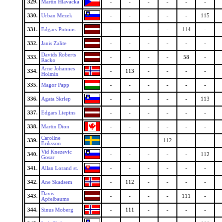
329.
Martin Hlavacka
-
-
-
-
-
-
330.
Urban Mezek
-
-
-
-
-
115
331.
Edgars Putnins
-
-
-
-
114
-
332.
Janis Zalite
-
-
-
-
-
-
Davids Roberts
333.
-
-
-
-
58
-
Racko
Arne Johannes
334.
-
113
-
-
-
-
Holmin
335.
Magor Papp
-
-
-
-
-
-
336.
Agata Skrlep
-
-
-
-
-
113
337.
Edgars Liepins
-
-
-
-
-
-
338.
Martin Dion
-
-
-
-
-
-
Caroline
339.
-
-
-
112
-
-
Eriksson
Vid Knezevic
340.
-
-
-
-
-
112
Gosar
341.
Allan Lorand st.
-
-
-
-
-
-
342.
Ane Skadsem
-
112
-
-
-
-
Davis
343.
-
-
-
-
111
-
Apfelbaums
344.
Sinus Moberg
-
111
-
-
-
-