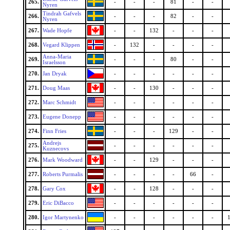
265.
-
-
-
81
-
-
Nyren
Tindrah Gafvels
266.
-
-
-
82
-
-
Nyren
267.
Wade Hopfe
-
-
132
-
-
-
268.
Vegard Klippen
-
132
-
-
-
-
Anna-Maria
269.
-
-
-
80
-
-
Israelsson
270.
Jan Dryak
-
-
-
-
-
-
271.
Doug Maas
-
-
130
-
-
-
272.
Marc Schmidt
-
-
-
-
-
-
273.
Eugene Donepp
-
-
-
-
-
-
274.
Finn Fries
-
-
-
129
-
-
Andrejs
275.
-
-
-
-
-
-
Kuznecovs
276.
Mark Woodward
-
-
129
-
-
-
277.
Roberts Purmalis
-
-
-
-
66
-
278.
Gary Cox
-
-
128
-
-
-
279.
Eric DiBacco
-
-
-
-
-
-
280.
Igor Martynenko
-
-
-
-
-
-