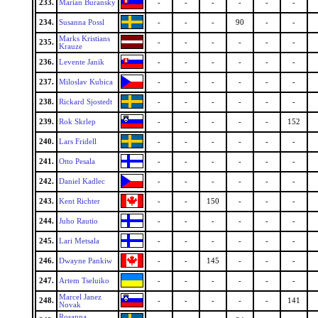
233.
Marian Buransky
-
-
-
-
-
-
234.
Susanna Possl
-
-
-
90
-
-
Marks Kristians
235.
-
-
-
-
-
-
Krauze
236.
Levente Janik
-
-
-
-
-
-
237.
Miloslav Kubica
-
-
-
-
-
-
238.
Rickard Sjostedt
-
-
-
-
-
-
239.
Rok Skrlep
-
-
-
-
-
152
240.
Lars Fridell
-
-
-
-
-
-
241.
Otto Pesala
-
-
-
-
-
-
242.
Daniel Kadlec
-
-
-
-
-
-
243.
Kent Richter
-
-
150
-
-
-
244.
Juho Rautio
-
-
-
-
-
-
245.
Lari Metsala
-
-
-
-
-
-
246.
Dwayne Pankiw
-
-
145
-
-
-
247.
Artem Tseluiko
-
-
-
-
-
-
Marcel Janez
248.
-
-
-
-
-
141
Novak
Rosanna