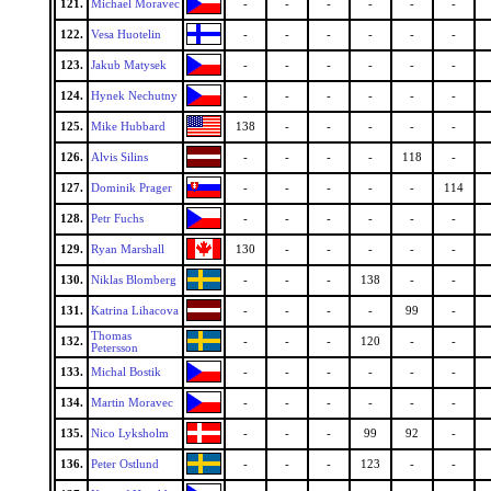
121.
Michael Moravec
-
-
-
-
-
-
122.
Vesa Huotelin
-
-
-
-
-
-
123.
Jakub Matysek
-
-
-
-
-
-
124.
Hynek Nechutny
-
-
-
-
-
-
125.
Mike Hubbard
138
-
-
-
-
-
126.
Alvis Silins
-
-
-
-
118
-
127.
Dominik Prager
-
-
-
-
-
114
128.
Petr Fuchs
-
-
-
-
-
-
129.
Ryan Marshall
130
-
-
-
-
-
130.
Niklas Blomberg
-
-
-
138
-
-
131.
Katrina Lihacova
-
-
-
-
99
-
Thomas
132.
-
-
-
120
-
-
Petersson
133.
Michal Bostik
-
-
-
-
-
-
134.
Martin Moravec
-
-
-
-
-
-
135.
Nico Lyksholm
-
-
-
99
92
-
136.
Peter Ostlund
-
-
-
123
-
-