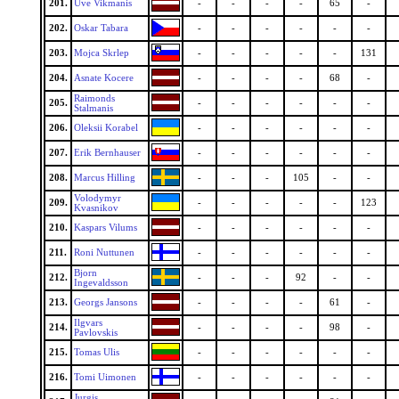
201.
Uve Vikmanis
-
-
-
-
65
-
202.
Oskar Tabara
-
-
-
-
-
-
203.
Mojca Skrlep
-
-
-
-
-
131
204.
Asnate Kocere
-
-
-
-
68
-
Raimonds
205.
-
-
-
-
-
-
Stalmanis
206.
Oleksii Korabel
-
-
-
-
-
-
207.
Erik Bernhauser
-
-
-
-
-
-
208.
Marcus Hilling
-
-
-
105
-
-
Volodymyr
209.
-
-
-
-
-
123
Kvasnikov
210.
Kaspars Vilums
-
-
-
-
-
-
211.
Roni Nuttunen
-
-
-
-
-
-
Bjorn
212.
-
-
-
92
-
-
Ingevaldsson
213.
Georgs Jansons
-
-
-
-
61
-
Ilgvars
214.
-
-
-
-
98
-
Pavlovskis
215.
Tomas Ulis
-
-
-
-
-
-
216.
Tomi Uimonen
-
-
-
-
-
-
Jurgis