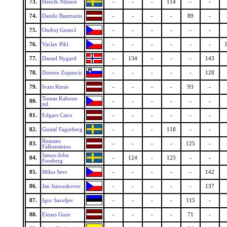
73.
Henrik Nilsson
-
-
-
114
-
-
74.
Danilo Baumanis
-
-
-
-
89
-
75.
Ondrej Gruncl
-
-
-
-
-
-
76.
Vaclav Pikl
-
-
-
-
-
-
77.
Daniel Nygard
-
134
-
-
-
143
78.
Domen Zupancic
-
-
-
-
-
128
79.
Ivars Kirsis
-
-
-
-
93
-
Tomas Kahoun
80.
-
-
-
-
-
-
ml.
81.
Edgars Caics
-
-
-
-
-
-
82.
Gustaf Fagerberg
-
-
-
118
-
-
Romans
83.
-
-
-
-
125
-
Falkensteins
James-John
84.
-
124
-
125
-
-
Forsberg
85.
Milos Sevr
-
-
-
-
-
142
86.
Jan Janouskovec
-
-
-
-
-
137
87.
Igor Saveljev
-
-
-
-
115
-
88.
Einars Guze
-
-
-
-
71
-