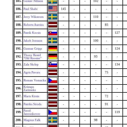
185.
Gustav Nilsson
-
-
-
102
-
-
186.
Paul Shabi
145
-
-
-
-
-
187.
Jerry Wikstrom
-
-
-
110
-
-
188.
Roberts Aserins
-
-
-
-
85
-
189.
Patrik Kocsis
-
-
-
-
-
127
190.
Jakob Jonsson
-
-
-
100
-
-
191.
Gunnar Gripp
-
-
-
-
-
124
Thony Restel
192.
-
-
-
93
-
-
"Old Rooster"
193.
Zala Skrlep
-
-
-
-
-
134
194.
Agris Pavars
-
-
-
-
75
-
195.
Roman Vomacka
-
-
-
-
-
-
Kristaps
196.
-
-
-
-
-
-
Zarinieks
197.
Maris Kirsis
-
-
-
-
72
-
198.
Patriks Strods
-
-
-
-
91
-
Pavel
199.
-
-
-
-
-
119
Janouskovec
200.
Magnus Falk
-
-
-
98
-
-