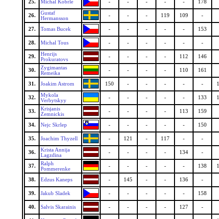
25.
Michal Kobrle
-
-
-
-
-
178
Gustaf
26.
-
-
-
119
109
-
Hermansson
27.
Tomas Bucek
-
-
-
-
-
153
28.
Michal Tous
-
-
-
-
-
-
Henrijs
29.
-
-
-
-
112
146
Prokuratovs
Zygimantas
30.
-
-
-
-
110
161
Remeika
31.
Joakim Astrom
150
-
-
-
-
-
Mykola
32.
-
-
-
-
-
133
Verbytskyy
Krisjanis
33.
-
-
-
-
113
159
Zemnickis
34.
Nejc Skrlep
-
-
-
-
-
150
35.
Joachim Thyzell
-
121
-
117
-
-
Krista Annija
36.
-
-
-
-
134
-
Lagzdina
Ralph
37.
-
-
-
-
-
138
Pommerenke
38.
Edzus Kaneps
-
145
-
-
136
-
39.
Jakub Sladek
-
-
-
-
-
158
40.
Salvis Skarainis
-
-
-
-
127
-