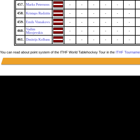
457.
Marks Petersons
-
-
-
-
-
-
458.
Kristaps Rudzitis
-
-
-
-
-
-
459.
Emils Visnakovs
-
-
-
-
-
-
Vadim
460.
-
-
-
-
-
-
Mirojevskis
461.
Dmitrijs Kolbass
-
-
-
-
-
-
You can read about point system of the ITHF World Tablehockey Tour in the
ITHF Tournamen