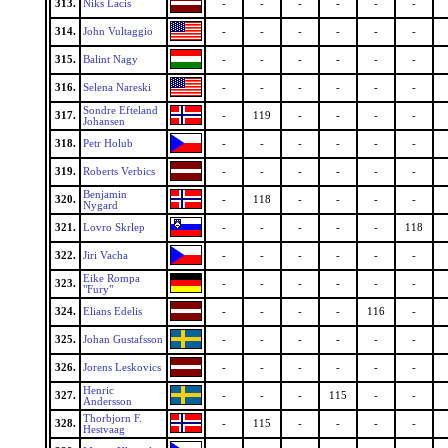
313.
Niks Lacis
-
-
-
-
-
-
314.
John Vultaggio
-
-
-
-
-
-
315.
Balint Nagy
-
-
-
-
-
-
316.
Selena Nareski
-
-
-
-
-
-
Sondre Efteland
317.
-
119
-
-
-
-
Johansen
318.
Petr Holub
-
-
-
-
-
-
319.
Roberts Verbics
-
-
-
-
-
-
Benjamin
320.
-
118
-
-
-
-
Nygard
321.
Lovro Skrlep
-
-
-
-
-
118
322.
Jiri Vacha
-
-
-
-
-
-
Eike Rompa
323.
-
-
-
-
-
-
"Fury"
324.
Elians Edelis
-
-
-
-
116
-
325.
Johan Gustafsson
-
-
-
-
-
-
326.
Jorens Leskovics
-
-
-
-
-
-
Henric
327.
-
-
-
115
-
-
Andersson
Thorbjorn F.
328.
-
115
-
-
-
-
Hestvaag