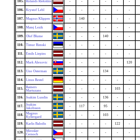
105.
Rolands Riekstins
-
-
-
-
-
-
106.
Krystof Lebl
-
-
-
-
-
-
107.
Magnus Klippen
-
140
-
-
-
-
108.
Matej Lezik
-
-
-
-
-
-
109.
Olof Blume
-
-
-
140
-
-
110.
Timur Rimski
-
-
-
-
-
-
111.
Emils Liepins
-
-
-
-
-
-
112.
Mark Alexovic
-
-
-
-
-
120
113.
Uno Osterman
-
-
-
134
-
-
114.
Linus Restel
-
-
-
-
-
-
Rainers
115.
-
-
-
-
103
-
Martuzans
116.
Joakim Lundin
-
-
-
136
-
-
Joakim
117.
-
117
-
95
-
-
Jakobsson
Magnus
118.
-
-
-
103
-
-
Kyllergard
119.
Karlis Balodis
-
-
-
-
122
-
Miroslav
120.
-
-
-
-
-
-
Cernoch