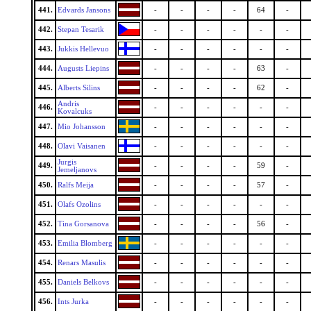
441.
Edvards Jansons
-
-
-
-
64
-
442.
Stepan Tesarik
-
-
-
-
-
-
443.
Jukkis Hellevuo
-
-
-
-
-
-
444.
Augusts Liepins
-
-
-
-
63
-
445.
Alberts Silins
-
-
-
-
62
-
Andris
446.
-
-
-
-
-
-
Kovalcuks
447.
Mio Johansson
-
-
-
-
-
-
448.
Olavi Vaisanen
-
-
-
-
-
-
Jurgis
449.
-
-
-
-
59
-
Jemeljanovs
450.
Ralfs Meija
-
-
-
-
57
-
451.
Olafs Ozolins
-
-
-
-
-
-
452.
Tina Gorsanova
-
-
-
-
56
-
453.
Emilia Blomberg
-
-
-
-
-
-
454.
Renars Masulis
-
-
-
-
-
-
455.
Daniels Belkovs
-
-
-
-
-
-
456.
Ints Jurka
-
-
-
-
-
-