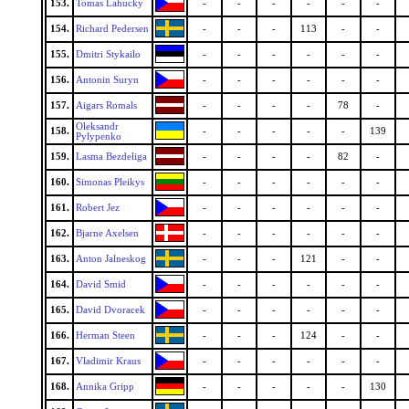
153.
Tomas Lahucky
-
-
-
-
-
-
154.
Richard Pedersen
-
-
-
113
-
-
155.
Dmitri Stykailo
-
-
-
-
-
-
156.
Antonin Suryn
-
-
-
-
-
-
157.
Aigars Romals
-
-
-
-
78
-
Oleksandr
158.
-
-
-
-
-
139
Pylypenko
159.
Lasma Bezdeliga
-
-
-
-
82
-
160.
Simonas Pleikys
-
-
-
-
-
-
161.
Robert Jez
-
-
-
-
-
-
162.
Bjarne Axelsen
-
-
-
-
-
-
163.
Anton Jalneskog
-
-
-
121
-
-
164.
David Smid
-
-
-
-
-
-
165.
David Dvoracek
-
-
-
-
-
-
166.
Herman Steen
-
-
-
124
-
-
167.
Vladimir Kraus
-
-
-
-
-
-
168.
Annika Gripp
-
-
-
-
-
130