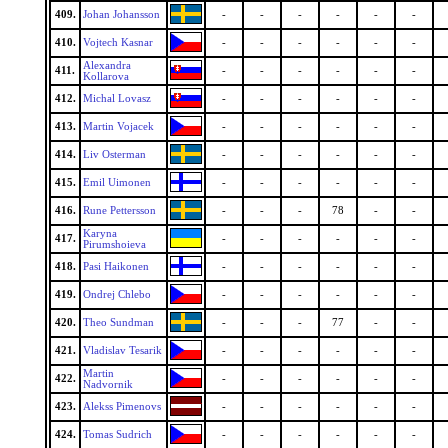
409.
Johan Johansson
-
-
-
-
-
-
410.
Vojtech Kasnar
-
-
-
-
-
-
Alexandra
411.
-
-
-
-
-
-
Kollarova
412.
Michal Lovasz
-
-
-
-
-
-
413.
Martin Vojacek
-
-
-
-
-
-
414.
Liv Osterman
-
-
-
-
-
-
415.
Emil Uimonen
-
-
-
-
-
-
416.
Rune Pettersson
-
-
-
78
-
-
Karyna
417.
-
-
-
-
-
-
Pirumshoieva
418.
Pasi Haikonen
-
-
-
-
-
-
419.
Ondrej Chlebo
-
-
-
-
-
-
420.
Theo Sundman
-
-
-
77
-
-
421.
Vladislav Tesarik
-
-
-
-
-
-
Martin
422.
-
-
-
-
-
-
Nadvornik
423.
Alekss Pimenovs
-
-
-
-
-
-
424.
Tomas Sudrich
-
-
-
-
-
-