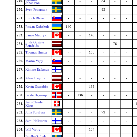
249.
-
-
-
84
-
-
Johansson
250.
Sven Pettersson
-
-
-
83
-
-
251.
Imrich Blasko
-
-
-
-
-
-
252.
Ruslan Kobchuk
140
-
-
-
-
-
253.
Lance Mudryk
-
-
140
-
-
-
Elvis Gustavs
254.
-
-
-
-
76
-
Reinfelds
255.
Thomas Hunter
-
-
138
-
-
-
256.
Martin Vepy
-
-
-
-
-
-
257.
Kimmo Eriksson
-
-
-
-
-
-
258.
Alans Liepins
-
-
-
-
-
-
259.
Kevin Giacobbo
-
-
136
-
-
-
260.
Frode Hagerup
-
136
-
-
-
-
Jean-Claude
261.
-
-
-
-
-
-
Klaus
262.
Julia Forsberg
-
-
-
79
-
-
263.
Sami Hellstrom
-
-
-
-
-
-
264.
Will Wong
-
-
134
-
-
-
Estelle Gafvels