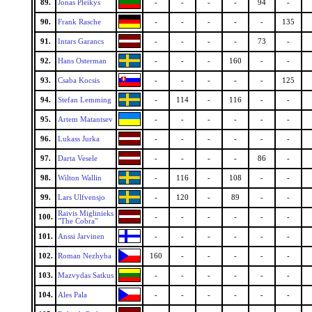
89.
Jonas Pleikys
-
-
-
-
94
-
90.
Frank Rasche
-
-
-
-
-
135
91.
Intars Garancs
-
-
-
-
73
-
92.
Hans Osterman
-
-
-
160
-
-
93.
Csaba Kocsis
-
-
-
-
-
125
94.
Stefan Lemming
-
114
-
116
-
-
95.
Artem Matantsev
-
-
-
-
-
-
96.
Lukass Jurka
-
-
-
-
-
-
97.
Darta Vesele
-
-
-
-
86
-
98.
Wilton Wallin
-
116
-
108
-
-
99.
Lars Ulfvensjo
-
120
-
89
-
-
Raivis Miglinieks
100.
-
-
-
-
-
-
"The Cobra"
101.
Anssi Jarvinen
-
-
-
-
-
-
102.
Roman Nezhyba
160
-
-
-
-
-
103.
Mazvydas Satkus
-
-
-
-
-
-
104.
Ales Pala
-
-
-
-
-
-