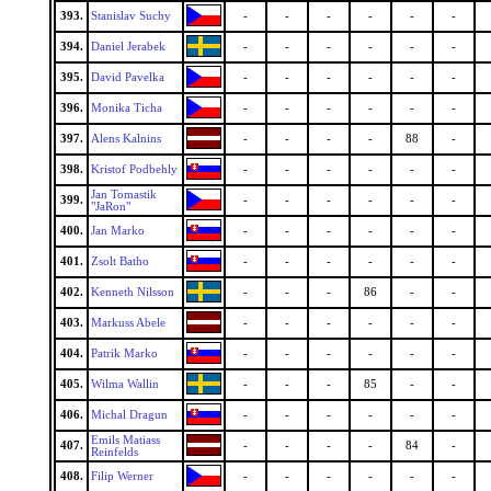
393.
Stanislav Suchy
-
-
-
-
-
-
394.
Daniel Jerabek
-
-
-
-
-
-
395.
David Pavelka
-
-
-
-
-
-
396.
Monika Ticha
-
-
-
-
-
-
397.
Alens Kalnins
-
-
-
-
88
-
398.
Kristof Podbehly
-
-
-
-
-
-
Jan Tomastik
399.
-
-
-
-
-
-
"JaRon"
400.
Jan Marko
-
-
-
-
-
-
401.
Zsolt Batho
-
-
-
-
-
-
402.
Kenneth Nilsson
-
-
-
86
-
-
403.
Markuss Abele
-
-
-
-
-
-
404.
Patrik Marko
-
-
-
-
-
-
405.
Wilma Wallin
-
-
-
85
-
-
406.
Michal Dragun
-
-
-
-
-
-
Emils Matiass
407.
-
-
-
-
84
-
Reinfelds
408.
Filip Werner
-
-
-
-
-
-