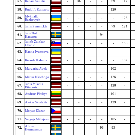
57.
Renars Saulitis
-
107
-
-
69
117
58.
Rudolfs Kamzols
-
-
-
-
120
-
Mykhailo
59.
-
-
-
-
-
126
Razkevych
60.
Janis Zemnickis
-
-
-
-
79
121
Jan-Olof
61.
-
-
-
94
-
-
Hansson
Jakob Zalokar
62.
-
-
-
-
-
156
Obadic
63.
Hanna Ivantsova
-
-
-
-
-
-
64.
Ricards Kalnins
-
-
-
-
-
132
65.
Margarita Abele
-
-
-
-
102
-
66.
Matiss Jakseboga
-
-
-
-
126
-
Janis Mikelis
67.
-
-
-
-
128
-
Bitmanis
68.
Audrius Pleikys
-
-
-
-
101
-
69.
Alekss Skudritis
-
-
-
-
129
-
70.
Matyas Klazar
-
-
-
-
-
-
71.
Sergejs Mihejevs
-
-
-
-
105
-
Alfons
72.
-
-
-
96
83
-
Hermansson