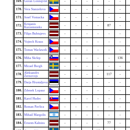
169.
Goran Lonnqvist
-
-
-
-
-
-
170.
Vera Stanzelova
-
-
-
-
-
-
171.
Josef Vomacka
-
-
-
-
-
-
Krisjanis
172.
-
-
-
-
87
-
Kurzemnieks
173.
Filips Buhtujevs
-
-
-
-
-
-
174.
Vojtech Kraus
-
-
-
-
-
-
175.
Tomas Waclawek
-
-
-
-
-
-
176.
Miha Skrlep
-
-
-
-
-
136
177.
Micael Borgh
-
-
-
-
-
-
Aleksandrs
178.
-
-
-
-
117
-
Zernovojs
179.
Darja Hrustaljova
-
-
-
-
-
-
180.
Zdenek Lopaur
-
-
-
-
-
-
181.
Karol Hudec
-
-
-
-
-
-
182.
Roman Pavlica
-
-
-
-
-
-
183.
Mihail Margolis
-
-
-
-
-
-
184.
Ernests Kalnins
-
-
-
-
77
-