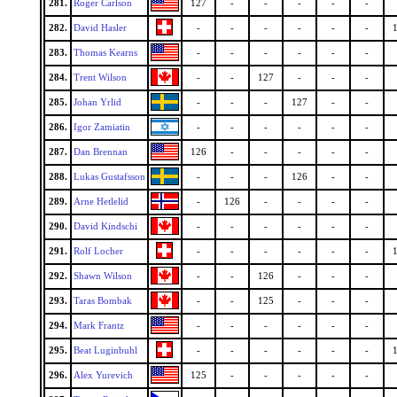
281.
Roger Carlson
127
-
-
-
-
-
282.
David Hasler
-
-
-
-
-
-
283.
Thomas Kearns
-
-
-
-
-
-
284.
Trent Wilson
-
-
127
-
-
-
285.
Johan Yrlid
-
-
-
127
-
-
286.
Igor Zamiatin
-
-
-
-
-
-
287.
Dan Brennan
126
-
-
-
-
-
288.
Lukas Gustafsson
-
-
-
126
-
-
289.
Arne Hetlelid
-
126
-
-
-
-
290.
David Kindschi
-
-
-
-
-
-
291.
Rolf Locher
-
-
-
-
-
-
292.
Shawn Wilson
-
-
126
-
-
-
293.
Taras Bombak
-
-
125
-
-
-
294.
Mark Frantz
-
-
-
-
-
-
295.
Beat Luginbuhl
-
-
-
-
-
-
296.
Alex Yurevich
125
-
-
-
-
-