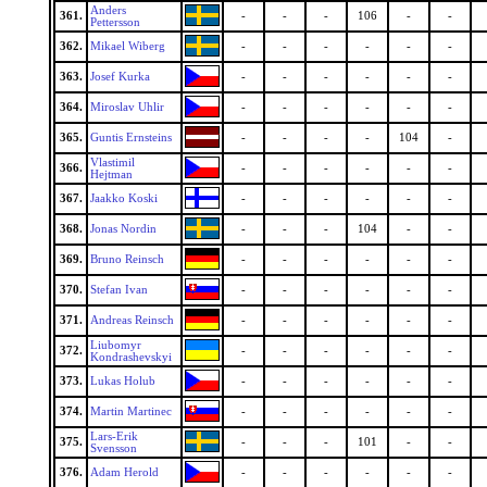
Anders
361.
-
-
-
106
-
-
Pettersson
362.
Mikael Wiberg
-
-
-
-
-
-
363.
Josef Kurka
-
-
-
-
-
-
364.
Miroslav Uhlir
-
-
-
-
-
-
365.
Guntis Ernsteins
-
-
-
-
104
-
Vlastimil
366.
-
-
-
-
-
-
Hejtman
367.
Jaakko Koski
-
-
-
-
-
-
368.
Jonas Nordin
-
-
-
104
-
-
369.
Bruno Reinsch
-
-
-
-
-
-
370.
Stefan Ivan
-
-
-
-
-
-
371.
Andreas Reinsch
-
-
-
-
-
-
Liubomyr
372.
-
-
-
-
-
-
Kondrashevskyi
373.
Lukas Holub
-
-
-
-
-
-
374.
Martin Martinec
-
-
-
-
-
-
Lars-Erik
375.
-
-
-
101
-
-
Svensson
376.
Adam Herold
-
-
-
-
-
-