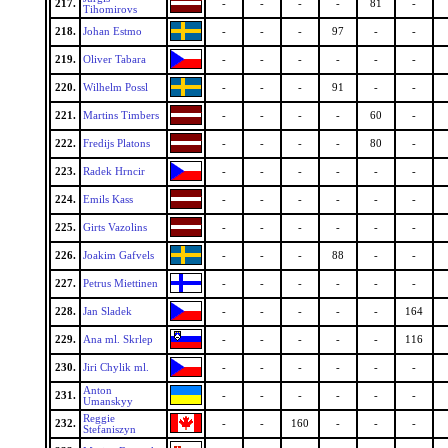
217.
-
-
-
-
81
-
Tihomirovs
218.
Johan Estmo
-
-
-
97
-
-
219.
Oliver Tabara
-
-
-
-
-
-
220.
Wilhelm Possl
-
-
-
91
-
-
221.
Martins Timbers
-
-
-
-
60
-
222.
Fredijs Platons
-
-
-
-
80
-
223.
Radek Hrncir
-
-
-
-
-
-
224.
Emils Kass
-
-
-
-
-
-
225.
Girts Vazolins
-
-
-
-
-
-
226.
Joakim Gafvels
-
-
-
88
-
-
227.
Petrus Miettinen
-
-
-
-
-
-
228.
Jan Sladek
-
-
-
-
-
164
229.
Ana ml. Skrlep
-
-
-
-
-
116
230.
Jiri Chylik ml.
-
-
-
-
-
-
Anton
231.
-
-
-
-
-
-
Umanskyy
Reggie
232.
-
-
160
-
-
-
Stefaniszyn