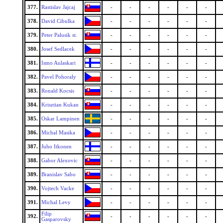
377.
Rastislav Jajcaj
-
-
-
-
-
-
378.
David Cibulka
-
-
-
-
-
-
379.
Peter Palusik st.
-
-
-
-
-
-
380.
Josef Sedlacek
-
-
-
-
-
-
381.
Ismo Aulaskari
-
-
-
-
-
-
382.
Pavel Pohoraly
-
-
-
-
-
-
383.
Ronald Kocsis
-
-
-
-
-
-
384.
Krisztian Kukan
-
-
-
-
-
-
385.
Oskar Lampinen
-
-
-
-
-
-
386.
Michal Masika
-
-
-
-
-
-
387.
Juho Itkonen
-
-
-
-
-
-
388.
Gabor Alexovic
-
-
-
-
-
-
389.
Branislav Sabo
-
-
-
-
-
-
390.
Vojtech Vacke
-
-
-
-
-
-
391.
Michal Levy
-
-
-
-
-
-
Filip
392.
-
-
-
-
-
-
Gasparovsky