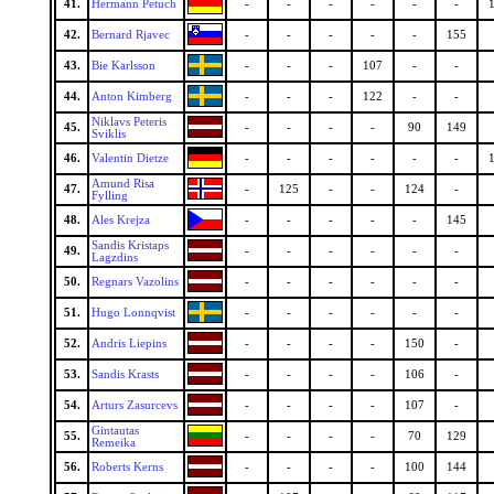
41.
Hermann Petuch
-
-
-
-
-
-
42.
Bernard Rjavec
-
-
-
-
-
155
43.
Bie Karlsson
-
-
-
107
-
-
44.
Anton Kimberg
-
-
-
122
-
-
Niklavs Peteris
45.
-
-
-
-
90
149
Sviklis
46.
Valentin Dietze
-
-
-
-
-
-
Amund Risa
47.
-
125
-
-
124
-
Fylling
48.
Ales Krejza
-
-
-
-
-
145
Sandis Kristaps
49.
-
-
-
-
-
-
Lagzdins
50.
Regnars Vazolins
-
-
-
-
-
-
51.
Hugo Lonnqvist
-
-
-
-
-
-
52.
Andris Liepins
-
-
-
-
150
-
53.
Sandis Krasts
-
-
-
-
106
-
54.
Arturs Zasurcevs
-
-
-
-
107
-
Gintautas
55.
-
-
-
-
70
129
Remeika
56.
Roberts Kerns
-
-
-
-
100
144