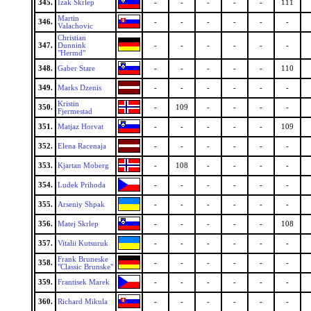
345.
Izak Skrlep
-
-
-
-
-
111
Martin
346.
-
-
-
-
-
-
Valachovic
Christian
347.
Dunnink
-
-
-
-
-
-
"Hermd"
348.
Gaber Stare
-
-
-
-
-
110
349.
Marks Dzenis
-
-
-
-
-
-
Kristin
350.
-
109
-
-
-
-
Fjermestad
351.
Matjaz Horvat
-
-
-
-
-
109
352.
Elena Racenaja
-
-
-
-
-
-
353.
Kjartan Moberg
-
108
-
-
-
-
354.
Ludek Prihoda
-
-
-
-
-
-
355.
Arseniy Shpak
-
-
-
-
-
-
356.
Matej Skrlep
-
-
-
-
-
108
357.
Vitalii Kutsuruk
-
-
-
-
-
-
Frank Bruneske
358.
-
-
-
-
-
-
"Classic Brunske"
359.
Frantisek Marek
-
-
-
-
-
-
360.
Richard Mikula
-
-
-
-
-
-