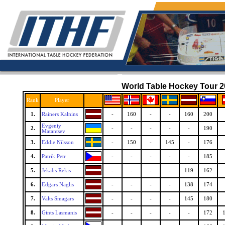
World Table Hockey Tour 20
Rank
Player
1.
Rainers Kalnins
-
160
-
-
160
200
Evgeniy
2.
-
-
-
-
-
190
Matantsev
3.
Eddie Nilsson
-
150
-
145
-
176
4.
Patrik Petr
-
-
-
-
-
185
5.
Jekabs Rekis
-
-
-
-
119
162
6.
Edgars Naglis
-
-
-
-
138
174
7.
Valts Smagars
-
-
-
-
145
180
8.
Gints Lasmanis
-
-
-
-
-
172