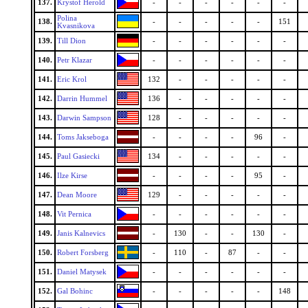
137.
Krystof Herold
-
-
-
-
-
-
Polina
138.
-
-
-
-
-
151
Kvasnikova
139.
Till Dion
-
-
-
-
-
-
140.
Petr Klazar
-
-
-
-
-
-
141.
Eric Krol
132
-
-
-
-
-
142.
Darrin Hummel
136
-
-
-
-
-
143.
Darwin Sampson
128
-
-
-
-
-
144.
Toms Jakseboga
-
-
-
-
96
-
145.
Paul Gasiecki
134
-
-
-
-
-
146.
Ilze Kirse
-
-
-
-
95
-
147.
Dean Moore
129
-
-
-
-
-
148.
Vit Pernica
-
-
-
-
-
-
149.
Janis Kalnevics
-
130
-
-
130
-
150.
Robert Forsberg
-
110
-
87
-
-
151.
Daniel Matysek
-
-
-
-
-
-
152.
Gal Bohinc
-
-
-
-
-
148