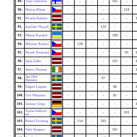
89.
Tomi Uimonen
-
-
-
-
165
-
90.
Matyas Klazar
-
-
-
-
-
124
91.
Ricards Kalnins
-
-
-
-
-
-
92.
Joachim Thyzell
-
-
-
124
-
-
93.
Oleksii Korabel
-
-
-
-
190
-
94.
Miloslav Kubica
-
126
-
-
-
-
95.
Hynek Nechutny
-
-
-
-
-
95
96.
Janis Zalite
-
-
-
-
101
-
97.
Simon Thomas
-
-
-
-
-
-
Jan-Olof
98.
-
-
-
97
-
-
Hansson
99.
Edgars Liepins
-
-
-
-
60
-
100.
Uve Vikmanis
-
-
-
-
81
-
101.
Gunnar Gripp
-
-
-
-
-
-
Tomas Kahoun
102.
-
-
-
-
-
103
ml.
103.
Robert Forsberg
-
114
-
103
-
-
104.
Valts Smagars
-
-
-
-
161
-