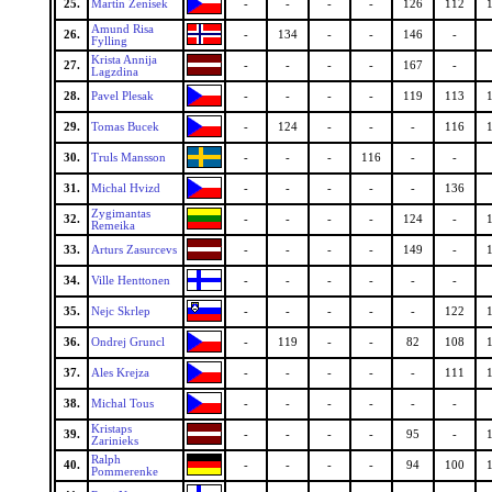
25.
Martin Zenisek
-
-
-
-
126
112
Amund Risa
26.
-
134
-
-
146
-
Fylling
Krista Annija
27.
-
-
-
-
167
-
Lagzdina
28.
Pavel Plesak
-
-
-
-
119
113
29.
Tomas Bucek
-
124
-
-
-
116
30.
Truls Mansson
-
-
-
116
-
-
31.
Michal Hvizd
-
-
-
-
-
136
Zygimantas
32.
-
-
-
-
124
-
Remeika
33.
Arturs Zasurcevs
-
-
-
-
149
-
34.
Ville Henttonen
-
-
-
-
-
-
35.
Nejc Skrlep
-
-
-
-
-
122
36.
Ondrej Gruncl
-
119
-
-
82
108
37.
Ales Krejza
-
-
-
-
-
111
38.
Michal Tous
-
-
-
-
-
-
Kristaps
39.
-
-
-
-
95
-
Zarinieks
Ralph
40.
-
-
-
-
94
100
Pommerenke