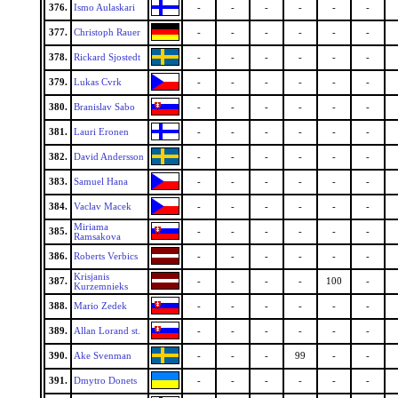
376.
Ismo Aulaskari
-
-
-
-
-
-
377.
Christoph Rauer
-
-
-
-
-
-
378.
Rickard Sjostedt
-
-
-
-
-
-
379.
Lukas Cvrk
-
-
-
-
-
-
380.
Branislav Sabo
-
-
-
-
-
-
381.
Lauri Eronen
-
-
-
-
-
-
382.
David Andersson
-
-
-
-
-
-
383.
Samuel Hana
-
-
-
-
-
-
384.
Vaclav Macek
-
-
-
-
-
-
Miriama
385.
-
-
-
-
-
-
Ramsakova
386.
Roberts Verbics
-
-
-
-
-
-
Krisjanis
387.
-
-
-
-
100
-
Kurzemnieks
388.
Mario Zedek
-
-
-
-
-
-
389.
Allan Lorand st.
-
-
-
-
-
-
390.
Ake Svenman
-
-
-
99
-
-
391.
Dmytro Donets
-
-
-
-
-
-