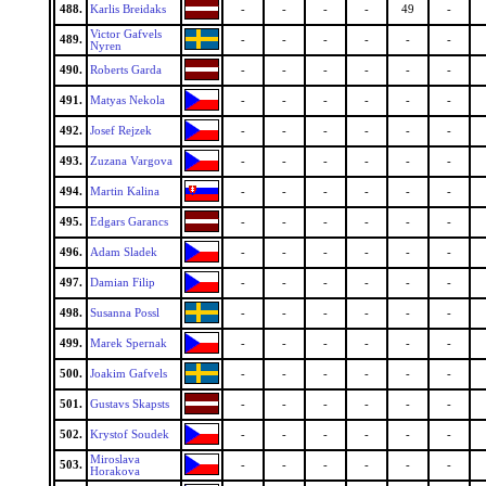
488.
Karlis Breidaks
-
-
-
-
49
-
Victor Gafvels
489.
-
-
-
-
-
-
Nyren
490.
Roberts Garda
-
-
-
-
-
-
491.
Matyas Nekola
-
-
-
-
-
-
492.
Josef Rejzek
-
-
-
-
-
-
493.
Zuzana Vargova
-
-
-
-
-
-
494.
Martin Kalina
-
-
-
-
-
-
495.
Edgars Garancs
-
-
-
-
-
-
496.
Adam Sladek
-
-
-
-
-
-
497.
Damian Filip
-
-
-
-
-
-
498.
Susanna Possl
-
-
-
-
-
-
499.
Marek Spernak
-
-
-
-
-
-
500.
Joakim Gafvels
-
-
-
-
-
-
501.
Gustavs Skapsts
-
-
-
-
-
-
502.
Krystof Soudek
-
-
-
-
-
-
Miroslava
503.
-
-
-
-
-
-
Horakova