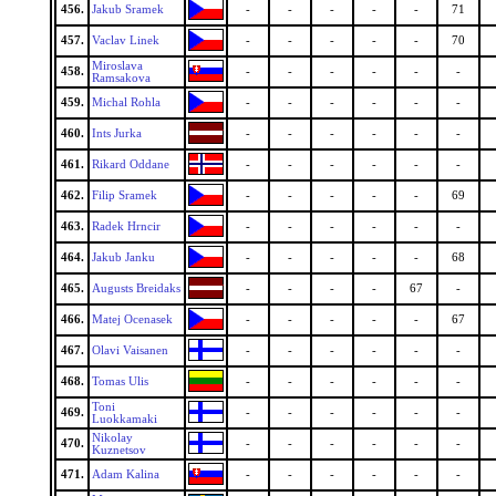
456.
Jakub Sramek
-
-
-
-
-
71
457.
Vaclav Linek
-
-
-
-
-
70
Miroslava
458.
-
-
-
-
-
-
Ramsakova
459.
Michal Rohla
-
-
-
-
-
-
460.
Ints Jurka
-
-
-
-
-
-
461.
Rikard Oddane
-
-
-
-
-
-
462.
Filip Sramek
-
-
-
-
-
69
463.
Radek Hrncir
-
-
-
-
-
-
464.
Jakub Janku
-
-
-
-
-
68
465.
Augusts Breidaks
-
-
-
-
67
-
466.
Matej Ocenasek
-
-
-
-
-
67
467.
Olavi Vaisanen
-
-
-
-
-
-
468.
Tomas Ulis
-
-
-
-
-
-
Toni
469.
-
-
-
-
-
-
Luokkamaki
Nikolay
470.
-
-
-
-
-
-
Kuznetsov
471.
Adam Kalina
-
-
-
-
-
-