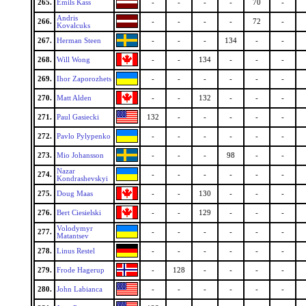
265.
Emils Kass
-
-
-
-
70
-
Andris
266.
-
-
-
-
72
-
Kovalcuks
267.
Herman Steen
-
-
-
134
-
-
268.
Will Wong
-
-
134
-
-
-
269.
Ihor Zaporozhets
-
-
-
-
-
-
270.
Matt Alden
-
-
132
-
-
-
271.
Paul Gasiecki
132
-
-
-
-
-
272.
Pavlo Pylypenko
-
-
-
-
-
-
273.
Mio Johansson
-
-
-
98
-
-
Nazar
274.
-
-
-
-
-
-
Kondrashevskyi
275.
Doug Maas
-
-
130
-
-
-
276.
Bert Ciesielski
-
-
129
-
-
-
Volodymyr
277.
-
-
-
-
-
-
Matantsev
278.
Linus Restel
-
-
-
-
-
-
279.
Frode Hagerup
-
128
-
-
-
-
280.
John Labianca
-
-
-
-
-
-