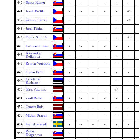
440.
Bence Kantor
-
-
-
-
-
-
441.
Jakub Paclik
-
-
-
-
-
78
442.
Zdenek Slovak
-
-
-
-
-
77
443.
Juraj Tonka
-
-
-
-
-
-
444.
Tomas Sudrich
-
-
-
-
-
76
445.
Ladislav Tonka
-
-
-
-
-
-
Alexandra
446.
-
-
-
-
-
-
Kollarova
447.
Roman Vomacka
-
-
-
-
-
-
448.
Tomas Batho
-
-
-
-
-
-
Lars Hillar
449.
-
-
-
-
-
-
Karlsson
450.
Girts Vazolins
-
-
-
-
74
-
451.
Zsolt Batho
-
-
-
-
-
-
452.
Gunars Buls
-
-
-
-
-
-
453.
Michal Dragun
-
-
-
-
-
-
454.
Daniel Jerabek
-
-
-
-
-
-
Renata
455.
-
-
-
-
-
-
Dragunova