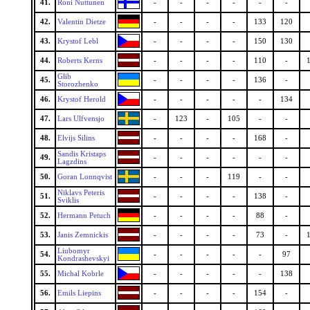
41.
Roni Nuttunen
-
-
-
-
-
-
42.
Valentin Dietze
-
-
-
-
133
120
43.
Krystof Lebl
-
-
-
-
150
130
44.
Roberts Kerns
-
-
-
-
110
-
Glib
45.
-
-
-
-
136
-
Storozhenko
46.
Krystof Herold
-
-
-
-
-
134
47.
Lars Ulfvensjo
-
123
-
105
-
-
48.
Elvijs Silins
-
-
-
-
168
-
Sandis Kristaps
49.
-
-
-
-
-
-
Lagzdins
50.
Goran Lonnqvist
-
-
-
119
-
-
Niklavs Peteris
51.
-
-
-
-
138
-
Sviklis
52.
Hermann Petuch
-
-
-
-
88
-
53.
Janis Zemnickis
-
-
-
-
73
-
Liubomyr
54.
-
-
-
-
-
97
Kondrashevskyi
55.
Michal Kobrle
-
-
-
-
-
138
56.
Emils Liepins
-
-
-
-
154
-