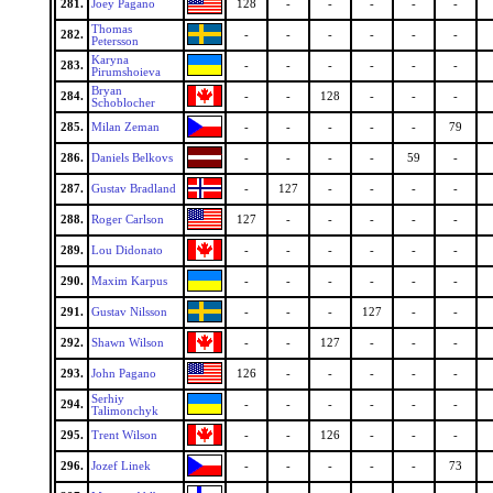
281.
Joey Pagano
128
-
-
-
-
-
Thomas
282.
-
-
-
-
-
-
Petersson
Karyna
283.
-
-
-
-
-
-
Pirumshoieva
Bryan
284.
-
-
128
-
-
-
Schoblocher
285.
Milan Zeman
-
-
-
-
-
79
286.
Daniels Belkovs
-
-
-
-
59
-
287.
Gustav Bradland
-
127
-
-
-
-
288.
Roger Carlson
127
-
-
-
-
-
289.
Lou Didonato
-
-
-
-
-
-
290.
Maxim Karpus
-
-
-
-
-
-
291.
Gustav Nilsson
-
-
-
127
-
-
292.
Shawn Wilson
-
-
127
-
-
-
293.
John Pagano
126
-
-
-
-
-
Serhiy
294.
-
-
-
-
-
-
Talimonchyk
295.
Trent Wilson
-
-
126
-
-
-
296.
Jozef Linek
-
-
-
-
-
73