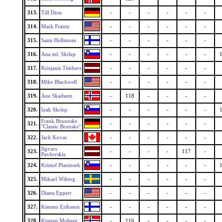
313.
Till Dion
-
-
-
-
-
-
314.
Mark Frantz
-
-
-
-
-
-
315.
Sami Hellstrom
-
-
-
-
-
-
316.
Ana ml. Skrlep
-
-
-
-
-
-
317.
Krisjanis Timbers
-
-
-
-
-
-
318.
Mike Blackwell
-
-
-
-
-
-
319.
Ane Skadsem
-
118
-
-
-
-
320.
Izak Skrlep
-
-
-
-
-
-
Frank Bruneske
321.
-
-
-
-
-
-
"Classic Brunske"
322.
Jack Kovac
-
-
-
-
-
-
Ilgvars
323.
-
-
-
-
117
-
Pavlovskis
324.
Kristof Planinsek
-
-
-
-
-
-
325.
Mikael Wiberg
-
-
-
-
-
-
326.
Diana Eppert
-
-
-
-
-
-
327.
Kimmo Eriksson
-
-
-
-
-
-
328.
Kjartan Moberg
-
116
-
-
-
-