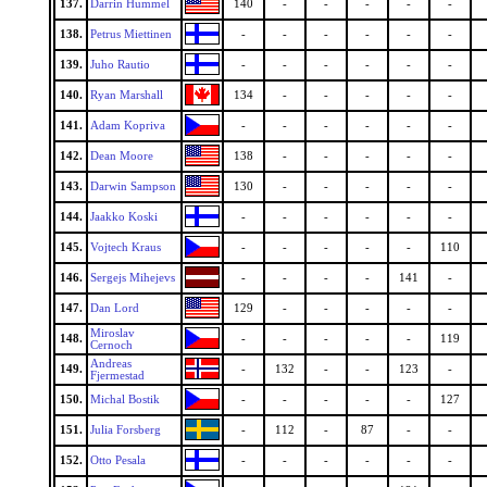
137.
Darrin Hummel
140
-
-
-
-
-
138.
Petrus Miettinen
-
-
-
-
-
-
139.
Juho Rautio
-
-
-
-
-
-
140.
Ryan Marshall
134
-
-
-
-
-
141.
Adam Kopriva
-
-
-
-
-
-
142.
Dean Moore
138
-
-
-
-
-
143.
Darwin Sampson
130
-
-
-
-
-
144.
Jaakko Koski
-
-
-
-
-
-
145.
Vojtech Kraus
-
-
-
-
-
110
146.
Sergejs Mihejevs
-
-
-
-
141
-
147.
Dan Lord
129
-
-
-
-
-
Miroslav
148.
-
-
-
-
-
119
Cernoch
Andreas
149.
-
132
-
-
123
-
Fjermestad
150.
Michal Bostik
-
-
-
-
-
127
151.
Julia Forsberg
-
112
-
87
-
-
152.
Otto Pesala
-
-
-
-
-
-