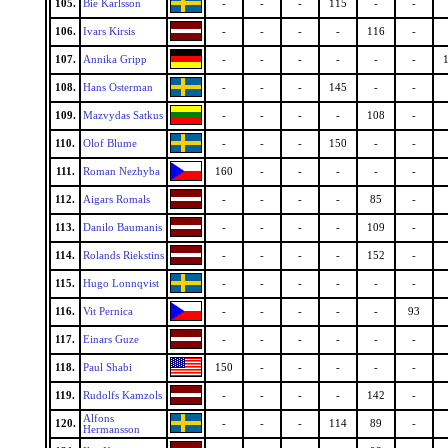
105.
Bie Karlsson
-
-
-
115
-
-
106.
Ivars Kirsis
-
-
-
-
116
-
107.
Annika Gripp
-
-
-
-
-
-
108.
Hans Osterman
-
-
-
145
-
-
109.
Mazvydas Satkus
-
-
-
-
108
-
110.
Olof Blume
-
-
-
150
-
-
111.
Roman Nezhyba
160
-
-
-
-
-
112.
Aigars Romals
-
-
-
-
85
-
113.
Danilo Baumanis
-
-
-
-
109
-
114.
Rolands Riekstins
-
-
-
-
152
-
115.
Hugo Lonnqvist
-
-
-
-
-
-
116.
Vit Pernica
-
-
-
-
-
93
117.
Einars Guze
-
-
-
-
-
-
118.
Paul Shabi
150
-
-
-
-
-
119.
Rudolfs Kamzols
-
-
-
-
142
-
Alfons
120.
-
-
-
114
89
-
Hermansson