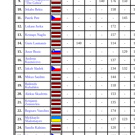
9.
-
-
-
140
176
150
"The Cobra"
10.
Jekabs Rekis
-
-
-
-
158
-
11.
Patrik Petr
-
-
-
-
-
145
12.
Lukass Jurka
-
-
-
-
172
-
13.
Kristaps Naglis
-
-
-
-
157
-
14.
Gints Lasmanis
-
140
-
-
114
-
15.
Anze Bozic
-
-
-
-
-
129
Andrejs
16.
-
-
-
-
137
-
Kuznecovs
17.
Jakub Sladek
-
-
-
-
134
132
18.
Mikus Saulitis
-
-
-
-
144
-
Railends
19.
-
-
-
-
118
-
Kuhalskis
20.
Alekss Skudritis
-
-
-
-
153
-
Krisjanis
21.
-
-
-
-
135
-
Zemnickis
22.
Regnars Vazolins
-
-
-
-
174
-
Mykhaylo
23.
-
-
-
-
127
123
Shalomayev
24.
Sandis Kalnins
-
-
-
-
120
-