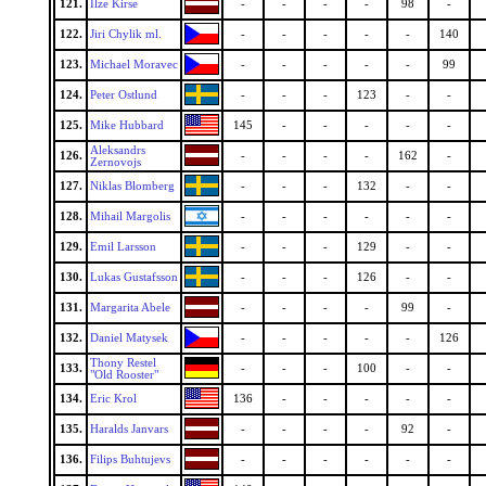
121.
Ilze Kirse
-
-
-
-
98
-
122.
Jiri Chylik ml.
-
-
-
-
-
140
123.
Michael Moravec
-
-
-
-
-
99
124.
Peter Ostlund
-
-
-
123
-
-
125.
Mike Hubbard
145
-
-
-
-
-
Aleksandrs
126.
-
-
-
-
162
-
Zernovojs
127.
Niklas Blomberg
-
-
-
132
-
-
128.
Mihail Margolis
-
-
-
-
-
-
129.
Emil Larsson
-
-
-
129
-
-
130.
Lukas Gustafsson
-
-
-
126
-
-
131.
Margarita Abele
-
-
-
-
99
-
132.
Daniel Matysek
-
-
-
-
-
126
Thony Restel
133.
-
-
-
100
-
-
"Old Rooster"
134.
Eric Krol
136
-
-
-
-
-
135.
Haralds Janvars
-
-
-
-
92
-
136.
Filips Buhtujevs
-
-
-
-
-
-