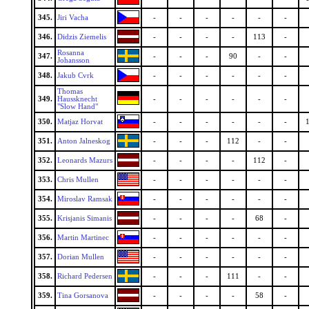
345.
Jiri Vacha
-
-
-
-
-
-
346.
Didzis Ziemelis
-
-
-
-
113
-
Rosanna
347.
-
-
-
90
-
-
Johansson
348.
Jakub Cvrk
-
-
-
-
-
-
Thomas
349.
Haussknecht
-
-
-
-
-
-
"Slow Hand"
350.
Matjaz Horvat
-
-
-
-
-
-
351.
Anton Jalneskog
-
-
-
112
-
-
352.
Leonards Mazurs
-
-
-
-
112
-
353.
Chris Mullen
-
-
-
-
-
-
354.
Miroslav Ramsak
-
-
-
-
-
-
355.
Krisjanis Simanis
-
-
-
-
68
-
356.
Martin Martinec
-
-
-
-
-
-
357.
Dorian Mullen
-
-
-
-
-
-
358.
Richard Pedersen
-
-
-
111
-
-
359.
Tina Gorsanova
-
-
-
-
58
-