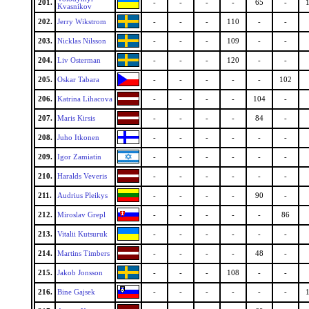
201.
-
-
-
-
65
-
Kvasnikov
202.
Jerry Wikstrom
-
-
-
110
-
-
203.
Nicklas Nilsson
-
-
-
109
-
-
204.
Liv Osterman
-
-
-
120
-
-
205.
Oskar Tabara
-
-
-
-
-
102
206.
Katrina Lihacova
-
-
-
-
104
-
207.
Maris Kirsis
-
-
-
-
84
-
208.
Juho Itkonen
-
-
-
-
-
-
209.
Igor Zamiatin
-
-
-
-
-
-
210.
Haralds Veveris
-
-
-
-
-
-
211.
Audrius Pleikys
-
-
-
-
90
-
212.
Miroslav Grepl
-
-
-
-
-
86
213.
Vitalii Kutsuruk
-
-
-
-
-
-
214.
Martins Timbers
-
-
-
-
48
-
215.
Jakob Jonsson
-
-
-
108
-
-
216.
Bine Gajsek
-
-
-
-
-
-