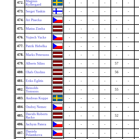
Magnus
472.
-
-
-
-
-
-
Kyllergard
473.
Sergei Yaskin
-
-
-
-
-
-
474.
Jiri Pisecka
-
-
-
-
-
-
475.
Matiss Zimba
-
-
-
-
-
-
476.
Vojtech Vacke
-
-
-
-
-
-
477.
Patrik Hebelka
-
-
-
-
-
-
478.
Marks Petersons
-
-
-
-
-
-
479.
Alberts Silins
-
-
-
-
57
-
480.
Olafs Ozolins
-
-
-
-
56
-
481.
Eriks Eglitis
-
-
-
-
-
-
Reinolds
482.
-
-
-
-
55
-
Tomsons
483.
Andreas Koppe
-
-
-
-
-
-
484.
Ondrej Nemec
-
-
-
-
-
-
Davids Roberts
485.
-
-
-
-
52
-
Racko
486.
Jachym Patera
-
-
-
-
-
-
Daniela
487.
-
-
-
-
-
-
Polastikova