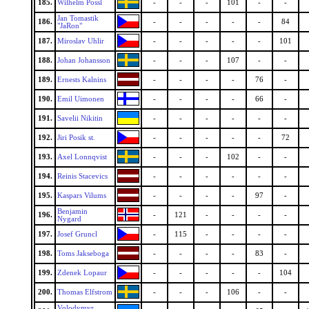
185.
Wilhelm Possl
-
-
-
101
-
-
Jan Tomastik
186.
-
-
-
-
-
84
"JaRon"
187.
Miroslav Uhlir
-
-
-
-
-
101
188.
Johan Johansson
-
-
-
107
-
-
189.
Ernests Kalnins
-
-
-
-
76
-
190.
Emil Uimonen
-
-
-
-
66
-
191.
Savelii Nikitin
-
-
-
-
-
-
192.
Jiri Posik st.
-
-
-
-
-
72
193.
Axel Lonnqvist
-
-
-
102
-
-
194.
Reinis Stacevics
-
-
-
-
-
-
195.
Kaspars Vilums
-
-
-
-
97
-
Benjamin
196.
-
121
-
-
-
-
Nygard
197.
Josef Gruncl
-
115
-
-
-
-
198.
Toms Jakseboga
-
-
-
-
83
-
199.
Zdenek Lopaur
-
-
-
-
-
104
200.
Thomas Elfstrom
-
-
-
106
-
-
Volodymyr