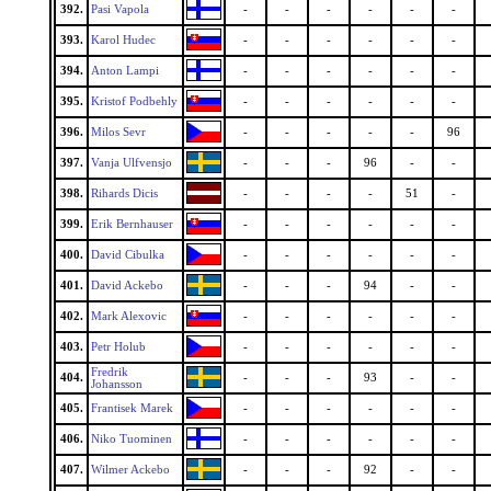
392.
Pasi Vapola
-
-
-
-
-
-
393.
Karol Hudec
-
-
-
-
-
-
394.
Anton Lampi
-
-
-
-
-
-
395.
Kristof Podbehly
-
-
-
-
-
-
396.
Milos Sevr
-
-
-
-
-
96
397.
Vanja Ulfvensjo
-
-
-
96
-
-
398.
Rihards Dicis
-
-
-
-
51
-
399.
Erik Bernhauser
-
-
-
-
-
-
400.
David Cibulka
-
-
-
-
-
-
401.
David Ackebo
-
-
-
94
-
-
402.
Mark Alexovic
-
-
-
-
-
-
403.
Petr Holub
-
-
-
-
-
-
Fredrik
404.
-
-
-
93
-
-
Johansson
405.
Frantisek Marek
-
-
-
-
-
-
406.
Niko Tuominen
-
-
-
-
-
-
407.
Wilmer Ackebo
-
-
-
92
-
-