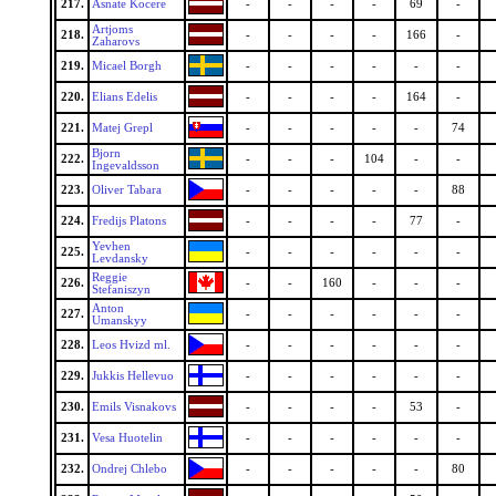
217.
Asnate Kocere
-
-
-
-
69
-
Artjoms
218.
-
-
-
-
166
-
Zaharovs
219.
Micael Borgh
-
-
-
-
-
-
220.
Elians Edelis
-
-
-
-
164
-
221.
Matej Grepl
-
-
-
-
-
74
Bjorn
222.
-
-
-
104
-
-
Ingevaldsson
223.
Oliver Tabara
-
-
-
-
-
88
224.
Fredijs Platons
-
-
-
-
77
-
Yevhen
225.
-
-
-
-
-
-
Levdansky
Reggie
226.
-
-
160
-
-
-
Stefaniszyn
Anton
227.
-
-
-
-
-
-
Umanskyy
228.
Leos Hvizd ml.
-
-
-
-
-
-
229.
Jukkis Hellevuo
-
-
-
-
-
-
230.
Emils Visnakovs
-
-
-
-
53
-
231.
Vesa Huotelin
-
-
-
-
-
-
232.
Ondrej Chlebo
-
-
-
-
-
80