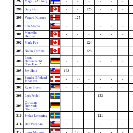
297.
Magnus Ahlberg
-
-
-
-
-
-
298.
Gary Cox
-
-
125
-
-
-
299.
Vegard Klippen
-
125
-
-
-
-
300.
Len Mecca
-
-
-
-
-
-
Marcello
301.
-
-
-
-
-
-
Didonato
302.
Mark Pye
-
-
124
-
-
-
303.
Nolan Cardinal
-
-
123
-
-
-
Leon
304.
Haussknecht
-
-
-
-
-
-
"Fast Hand"
305.
Jim Sluis
123
-
-
-
-
-
Sondre Efteland
306.
-
122
-
-
-
-
Johansen
307.
Ryan Freels
-
-
-
-
-
-
308.
Lars Fridell
-
-
-
122
-
-
Christian
309.
Dunnink
-
-
-
-
-
-
"Hermd"
310.
Stefan Lemming
-
-
-
121
-
-
311.
Dan Brennan
-
-
-
-
-
-
312.
Sinus Moberg
-
120
-
-
-
-