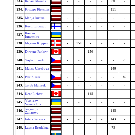
233.
Renars Masulis
-
-
-
-
50
-
234.
Kristaps Riekstins
-
-
-
-
151
-
235.
Marija Jursina
-
-
-
-
-
-
236.
Kevin Eriksson
-
-
-
-
-
-
Roman
237.
-
-
-
-
-
-
Ignatenko
238.
Magnus Klippen
-
150
-
-
-
-
239.
Dwayne Pankiw
-
-
150
-
-
-
240.
Vojtech Posik
-
-
-
-
-
75
241.
Matiss Jakseboga
-
-
-
-
148
-
242.
Petr Klazar
-
-
-
-
-
82
243.
Jakub Matysek
-
-
-
-
-
-
244.
Kent Richter
-
-
145
-
-
-
Vladislav
245.
-
-
-
-
-
-
Semenchuk
Jevgenijs
246.
-
-
-
-
145
-
Zaharovs
247.
Intars Garancs
-
-
-
-
143
-
248.
Lasma Bezdeliga
-
-
-
-
75
-