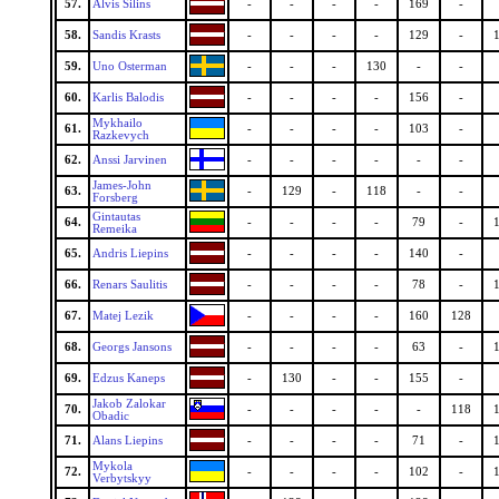
57.
Alvis Silins
-
-
-
-
169
-
58.
Sandis Krasts
-
-
-
-
129
-
59.
Uno Osterman
-
-
-
130
-
-
60.
Karlis Balodis
-
-
-
-
156
-
Mykhailo
61.
-
-
-
-
103
-
Razkevych
62.
Anssi Jarvinen
-
-
-
-
-
-
James-John
63.
-
129
-
118
-
-
Forsberg
Gintautas
64.
-
-
-
-
79
-
Remeika
65.
Andris Liepins
-
-
-
-
140
-
66.
Renars Saulitis
-
-
-
-
78
-
67.
Matej Lezik
-
-
-
-
160
128
68.
Georgs Jansons
-
-
-
-
63
-
69.
Edzus Kaneps
-
130
-
-
155
-
Jakob Zalokar
70.
-
-
-
-
-
118
Obadic
71.
Alans Liepins
-
-
-
-
71
-
Mykola
72.
-
-
-
-
102
-
Verbytskyy