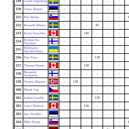
249.
Gustaf Fagerberg
-
-
-
-
-
-
250.
Timur Rimski
-
-
-
-
-
-
251.
Rok Skrlep
-
-
-
-
-
-
252.
Kenneth Nilsson
-
-
-
91
-
-
253.
Kevin Giacobbo
-
-
140
-
-
-
Kristian Iso-
254.
-
-
-
-
-
-
Tryykari
Mykhaylo
255.
-
-
-
-
-
-
Spivakovskyy
256.
Finn Fries
-
-
-
138
-
-
257.
Thomas Hunter
-
-
138
-
-
-
Benjamin
258.
-
-
-
-
-
-
Suominen
259.
Oystein Klippen
-
136
-
-
-
-
260.
Marek Lisy
-
-
-
-
-
-
261.
Joakim Lundin
-
-
-
136
-
-
262.
Lance Mudryk
-
-
136
-
-
-
263.
Igor Saveljev
-
-
-
-
-
-
264.
Miha Skrlep
-
-
-
-
-
-