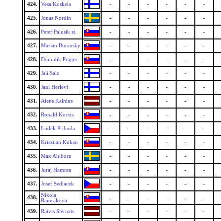
424.
Vesa Koskela
-
-
-
-
-
-
425.
Jonas Nordin
-
-
-
-
-
-
426.
Peter Palusik st.
-
-
-
-
-
-
427.
Marian Buransky
-
-
-
-
-
-
428.
Dominik Prager
-
-
-
-
-
-
429.
Jali Salo
-
-
-
-
-
-
430.
Jani Herlevi
-
-
-
-
-
-
431.
Alens Kalnins
-
-
-
-
-
-
432.
Ronald Kocsis
-
-
-
-
-
-
433.
Ludek Prihoda
-
-
-
-
-
-
434.
Krisztian Kukan
-
-
-
-
-
-
435.
Max Ahlborn
-
-
-
-
-
-
436.
Juraj Hamran
-
-
-
-
-
-
437.
Josef Sedlacek
-
-
-
-
-
-
Nikola
438.
-
-
-
-
-
-
Ramsakova
439.
Raivis Sternats
-
-
-
-
-
-