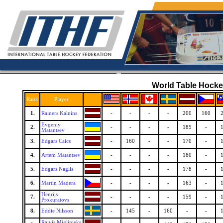
World Table Hocke
Rank
Player
1.
Rainers Kalnins
-
-
-
-
200
160
Evgeniy
2.
-
-
-
-
185
-
Matantsev
3.
Edgars Caics
-
160
-
-
170
-
4.
Artem Matantsev
-
-
-
-
180
-
5.
Edgars Naglis
-
-
-
-
178
-
6.
Martin Madera
-
-
-
-
163
-
Henrijs
7.
-
-
-
-
159
-
Prokuratovs
8.
Eddie Nilsson
-
145
-
160
-
-
Raivis Miglinieks