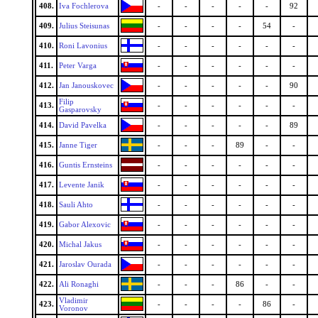
408.
Iva Fochlerova
-
-
-
-
-
92
409.
Julius Steisunas
-
-
-
-
54
-
410.
Roni Lavonius
-
-
-
-
-
-
411.
Peter Varga
-
-
-
-
-
-
412.
Jan Janouskovec
-
-
-
-
-
90
Filip
413.
-
-
-
-
-
-
Gasparovsky
414.
David Pavelka
-
-
-
-
-
89
415.
Janne Tiger
-
-
-
89
-
-
416.
Guntis Ernsteins
-
-
-
-
-
-
417.
Levente Janik
-
-
-
-
-
-
418.
Sauli Ahto
-
-
-
-
-
-
419.
Gabor Alexovic
-
-
-
-
-
-
420.
Michal Jakus
-
-
-
-
-
-
421.
Jaroslav Ourada
-
-
-
-
-
-
422.
Ali Ronaghi
-
-
-
86
-
-
Vladimir
423.
-
-
-
-
86
-
Voronov