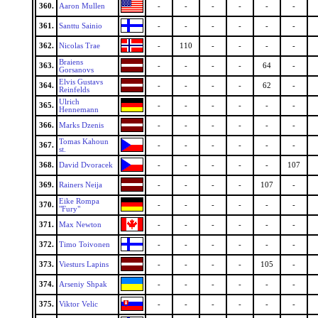
360.
Aaron Mullen
-
-
-
-
-
-
361.
Santtu Sainio
-
-
-
-
-
-
362.
Nicolas Trae
-
110
-
-
-
-
Braiens
363.
-
-
-
-
64
-
Gorsanovs
Elvis Gustavs
364.
-
-
-
-
62
-
Reinfelds
Ulrich
365.
-
-
-
-
-
-
Hennemann
366.
Marks Dzenis
-
-
-
-
-
-
Tomas Kahoun
367.
-
-
-
-
-
-
st.
368.
David Dvoracek
-
-
-
-
-
107
369.
Rainers Neija
-
-
-
-
107
-
Eike Rompa
370.
-
-
-
-
-
-
"Fury"
371.
Max Newton
-
-
-
-
-
-
372.
Timo Toivonen
-
-
-
-
-
-
373.
Viesturs Lapins
-
-
-
-
105
-
374.
Arseniy Shpak
-
-
-
-
-
-
375.
Viktor Velic
-
-
-
-
-
-