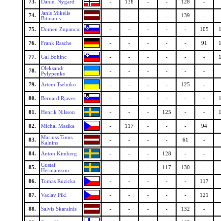
73.
Daniel Nygard
-
138
-
-
128
-
Janis Mikelis
74.
-
-
-
-
139
-
Bitmanis
75.
Domen Zupancic
-
-
-
-
-
105
76.
Frank Rasche
-
-
-
-
-
91
77.
Gal Bohinc
-
-
-
-
-
-
Oleksandr
78.
-
-
-
-
-
-
Pylypenko
79.
Artem Tseluiko
-
-
-
-
125
-
80.
Bernard Rjavec
-
-
-
-
-
-
81.
Henrik Nilsson
-
-
-
125
-
-
82.
Michal Masika
-
117
-
-
-
94
Mariuss Toms
83.
-
-
-
-
61
-
Kalnins
84.
Anton Kimberg
-
-
-
128
-
-
Gustaf
85.
-
-
-
117
130
-
Hermansson
86.
Tomas Ruzicka
-
-
-
-
-
117
87.
Vaclav Pikl
-
-
-
-
-
121
88.
Salvis Skarainis
-
-
-
-
132
-