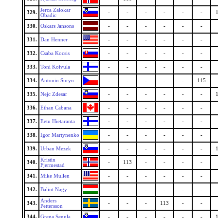
Jerca Zalokar
329.
-
-
-
-
-
-
Obadic
330.
Oskars Jansons
-
-
-
-
-
-
331.
Dan Henner
-
-
-
-
-
-
332.
Csaba Kocsis
-
-
-
-
-
-
333.
Toni Koivula
-
-
-
-
-
-
334.
Antonin Suryn
-
-
-
-
-
115
335.
Nejc Zdesar
-
-
-
-
-
-
336.
Ethan Cabana
-
-
-
-
-
-
337.
Eetu Hietaranta
-
-
-
-
-
-
338.
Igor Martynenko
-
-
-
-
-
-
339.
Urban Mezek
-
-
-
-
-
-
Kristin
340.
-
113
-
-
-
-
Fjermestad
341.
Mike Mullen
-
-
-
-
-
-
342.
Balint Nagy
-
-
-
-
-
-
Anders
343.
-
-
-
113
-
-
Pettersson
344.
Grega Segula
-
-
-
-
-
-