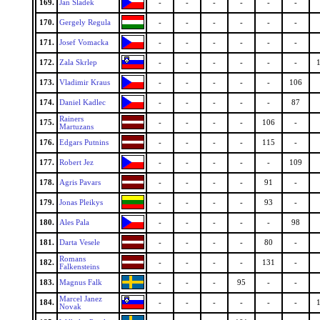
169.
Jan Sladek
-
-
-
-
-
-
170.
Gergely Regula
-
-
-
-
-
-
171.
Josef Vomacka
-
-
-
-
-
-
172.
Zala Skrlep
-
-
-
-
-
-
173.
Vladimir Kraus
-
-
-
-
-
106
174.
Daniel Kadlec
-
-
-
-
-
87
Rainers
175.
-
-
-
-
106
-
Martuzans
176.
Edgars Putnins
-
-
-
-
115
-
177.
Robert Jez
-
-
-
-
-
109
178.
Agris Pavars
-
-
-
-
91
-
179.
Jonas Pleikys
-
-
-
-
93
-
180.
Ales Pala
-
-
-
-
-
98
181.
Darta Vesele
-
-
-
-
80
-
Romans
182.
-
-
-
-
131
-
Falkensteins
183.
Magnus Falk
-
-
-
95
-
-
Marcel Janez
184.
-
-
-
-
-
-
Novak