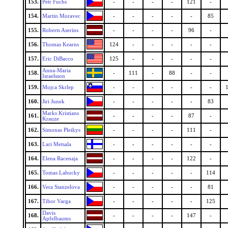
153.
Petr Fuchs
-
-
-
-
121
-
154.
Martin Moravec
-
-
-
-
-
85
155.
Roberts Aserins
-
-
-
-
96
-
156.
Thomas Kearns
124
-
-
-
-
-
157.
Eric DiBacco
125
-
-
-
-
-
Anna-Maria
158.
-
111
-
88
-
-
Israelsson
159.
Mojca Skrlep
-
-
-
-
-
-
160.
Jiri Junek
-
-
-
-
-
83
Marks Kristians
161.
-
-
-
-
87
-
Krauze
162.
Simonas Pleikys
-
-
-
-
111
-
163.
Lari Metsala
-
-
-
-
-
-
164.
Elena Racenaja
-
-
-
-
122
-
165.
Tomas Lahucky
-
-
-
-
-
114
166.
Vera Stanzelova
-
-
-
-
-
81
167.
Tibor Varga
-
-
-
-
-
125
Davis
168.
-
-
-
-
147
-
Apfelbaums